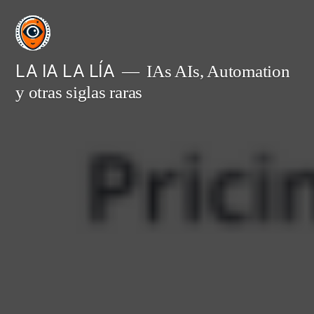
Saltar
al
contenido
LA IA LA LÍA
IAs AIs, Automation
y otras siglas raras