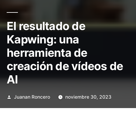
El resultado de
Kapwing: una
herramienta de
creación de vídeos de
AI
Publicado
Juanan Roncero
noviembre 30, 2023
por