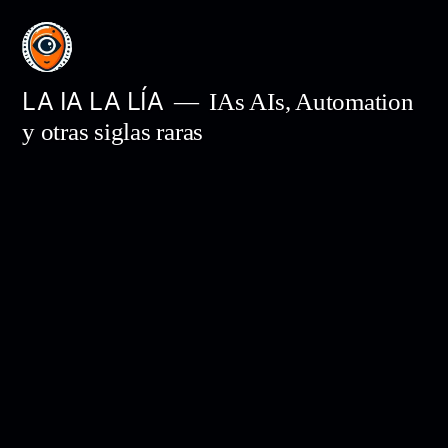
Saltar
al
contenido
LA IA LA LÍA
IAs AIs, Automation
y otras siglas raras