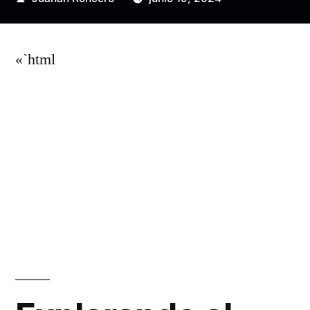
por
«`html