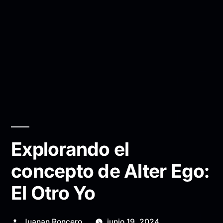
Explorando el
concepto de Alter Ego:
El Otro Yo
Publicado
Juanan Roncero
junio 19, 2024