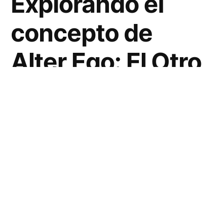
Explorando el
concepto de
Alter Ego: El Otro
Yo
El concepto de
Alter Ego
, que en latín
significa ‘el otro yo’, se refiere a un segundo
«yo» creado por la mente de un individuo,
que comparte su conciencia. Este término se
utiliza de diversas maneras en psicología,