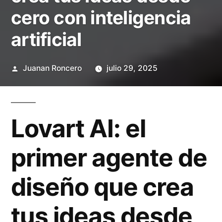
cero con inteligencia
artificial
Publicado
Juanan Roncero
julio 29, 2025
por
Lovart AI: el
primer agente de
diseño que crea
tus ideas desde