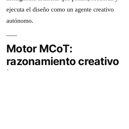
ejecuta el diseño como un agente creativo
autónomo.
Motor MCoT:
razonamiento creativo
integrado
En el corazón de Lovart está el motor
MCoT
(Mind Chain of Thought)
, un marco de
razonamiento que simula el análisis de un
diseñador profesional. Este motor de