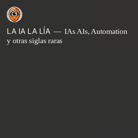
Saltar
al
contenido
LA IA LA LÍA
IAs AIs, Automation
y otras siglas raras