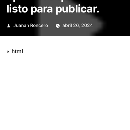
listo para publicar.
Publicado
Juanan Roncero
abril 26, 2024
por
«`html