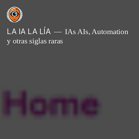
Saltar
al
contenido
LA IA LA LÍA
IAs AIs, Automation
y otras siglas raras