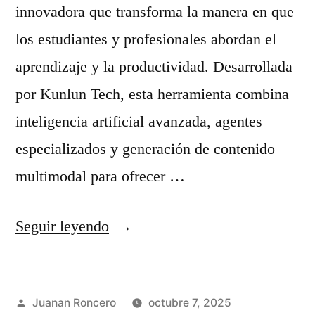
l
ó
innovadora que transforma la manera en que
t
d
los estudiantes y profesionales abordan el
i
i
aprendizaje y la productividad. Desarrollada
m
g
por Kunlun Tech, esta herramienta combina
o
o
inteligencia artificial avanzada, agentes
m
a
especializados y generación de contenido
o
b
multimodal para ofrecer …
d
i
e
«
e
Seguir leyendo
l
C
r
o
ó
t
Publicado
Juanan Roncero
octubre 7, 2025
d
m
o