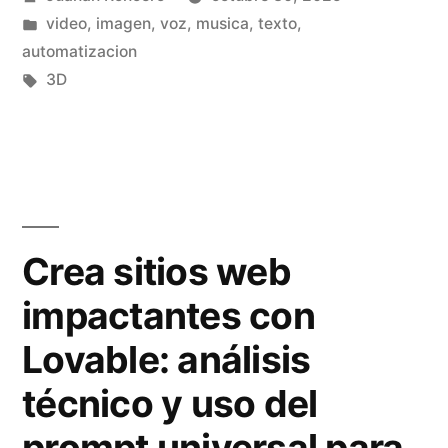
r
por
Publicado
video, imagen, voz, musica, texto,
a
en
automatizacion
2
Etiquetas:
3D
P
r
o
v
Crea sitios web
s
impactantes con
V
Lovable: análisis
e
o
técnico y uso del
3
prompt universal para