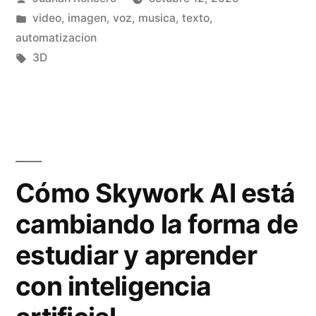
r
i
»
por
Publicado
video, imagen, voz, musica, texto,
a
ó
en
automatizacion
2
Etiquetas:
3D
n
:
d
a
e
n
p
á
e
Cómo Skywork AI está
l
r
cambiando la forma de
i
s
estudiar y aprender
s
o
i
con inteligencia
n
s
a