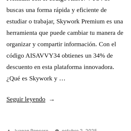
i
n
buscas una forma rápida y eficiente de
g
i
estudiar o trabajar, Skywork Premium es una
e
c
herramienta que puede cambiar tu manera de
n
o
organizar y compartir información. Con el
c
y
código AISAVVY34 obtienes un 34% de
i
g
descuento en esta plataforma innovadora.
a
u
¿Qué es Skywork y …
a
í
r
a
«
Seguir leyendo
t
c
C
i
o
o
f
m
Publicado
Juanan Roncero
octubre 2, 2025