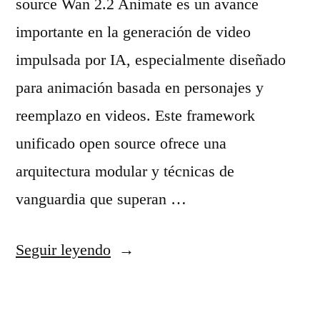
source Wan 2.2 Animate es un avance
n
l
importante en la generación de video
A
a
impulsada por IA, especialmente diseñado
I
f
para animación basada en personajes y
»
o
reemplazo en videos. Este framework
r
unificado open source ofrece una
m
arquitectura modular y técnicas de
a
vanguardia que superan …
d
e
«
Seguir leyendo
e
W
s
a