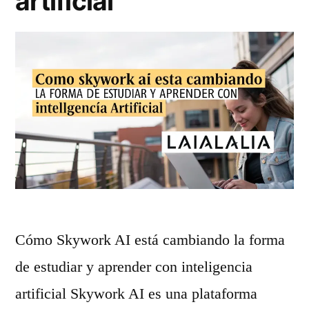
artificial
t
j
é
e
c
s
n
c
i
o
c
n
o
I
d
A
e
d
Cómo Skywork AI está cambiando la forma
l
e
de estudiar y aprender con inteligencia
ú
c
artificial Skywork AI es una plataforma