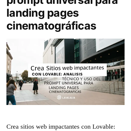
.
landing pages
1
cinematográficas
:
A
n
á
l
i
s
i
s
Crea sitios web impactantes con Lovable: