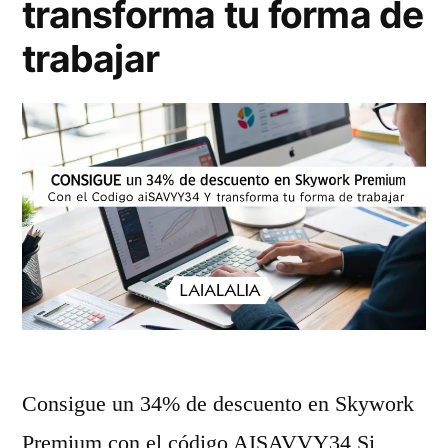
transforma tu forma de
d
a
trabajar
e
n
r
á
c
l
o
i
n
s
i
i
n
s
t
t
e
é
Consigue un 34% de descuento en Skywork
l
c
Premium con el código AISAVVY34 Si