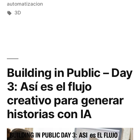
o
en
automatizacion
a
c
Etiquetas:
3D
n
o
á
l
l
o
i
c
s
Building in Public – Day
a
i
3: Así es el flujo
r
s
creativo para generar
l
t
a
historias con IA
é
c
c
a
n