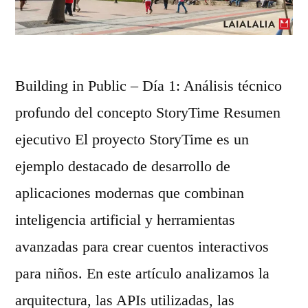
a
e
n
y
n
g
3
e
p
:
r
Building in Public – Día 1: Análisis técnico
a
A
a
profundo del concepto StoryTime Resumen
g
s
d
ejecutivo El proyecto StoryTime es un
e
í
o
ejemplo destacado de desarrollo de
s
e
s
aplicaciones modernas que combinan
c
s
c
inteligencia artificial y herramientas
i
e
o
avanzadas para crear cuentos interactivos
n
l
n
para niños. En este artículo analizamos la
e
f
I
arquitectura, las APIs utilizadas, las