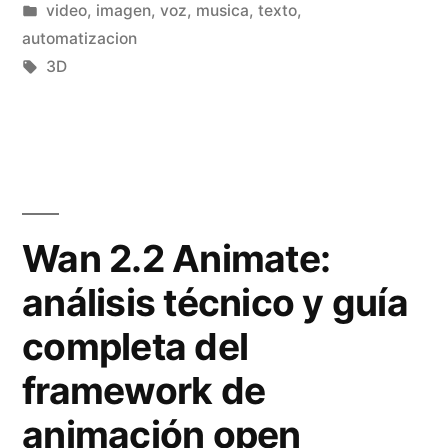
por
Publicado
video, imagen, voz, musica, texto,
e
o
»
en
automatizacion
g
S
Etiquetas:
3D
e
k
n
y
e
w
r
o
Wan 2.2 Animate:
a
r
análisis técnico y guía
c
k
completa del
i
A
ó
I
framework de
n
e
animación open