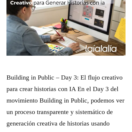
j
i
a
c
d
o
e
y
p
u
r
s
o
Building in Public – Day 3: El flujo creativo
o
m
para crear historias con IA En el Day 3 del
d
p
movimiento Building in Public, podemos ver
e
t
un proceso transparente y sistemático de
l
d
generación creativa de historias usando
p