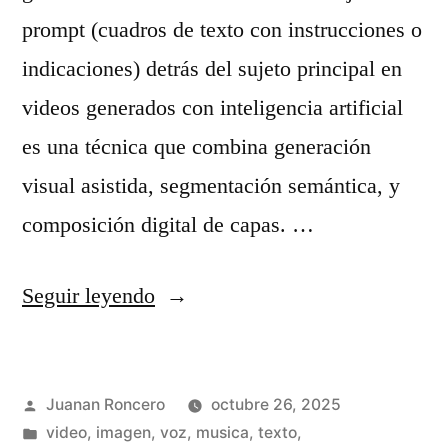
a
prompt (cuadros de texto con instrucciones o
c
d
indicaciones) detrás del sujeto principal en
o
a
videos generados con inteligencia artificial
n
»
es una técnica que combina generación
L
visual asistida, segmentación semántica, y
o
composición digital de capas. …
v
a
«
Seguir leyendo
b
C
l
ó
e
Publicado
Juanan Roncero
octubre 26, 2025
m
:
por
Publicado
video, imagen, voz, musica, texto,