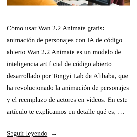
a
h
1
i
Cómo usar Wan 2.2 Animate gratis:
:
s
animación de personajes con IA de código
A
t
abierto Wan 2.2 Animate es un modelo de
n
o
inteligencia artificial de código abierto
á
r
desarrollado por Tongyi Lab de Alibaba, que
l
i
ha revolucionado la animación de personajes
i
a
y el reemplazo de actores en videos. En este
s
s
artículo te explicamos en detalle qué es, …
i
c
s
o
«
Seguir leyendo