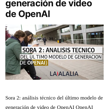
generación de video
2
n
.
de OpenAI
d
2
o
A
d
n
e
i
l
m
c
a
o
t
n
e
c
g
Sora 2: análisis técnico del último modelo de
e
r
generación de video de OpenAI OpenAI