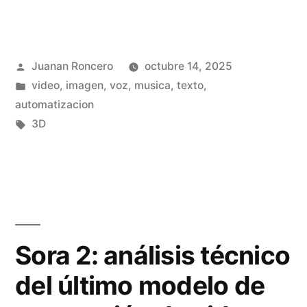
t
n
C
é
I
ó
c
A
Publicado
Juanan Roncero
octubre 14, 2025
m
n
»
por
Publicado
video, imagen, voz, musica, texto,
o
en
automatizacion
i
u
Etiquetas:
3D
c
s
o
a
p
r
r
W
o
Sora 2: análisis técnico
a
f
del último modelo de
n
u