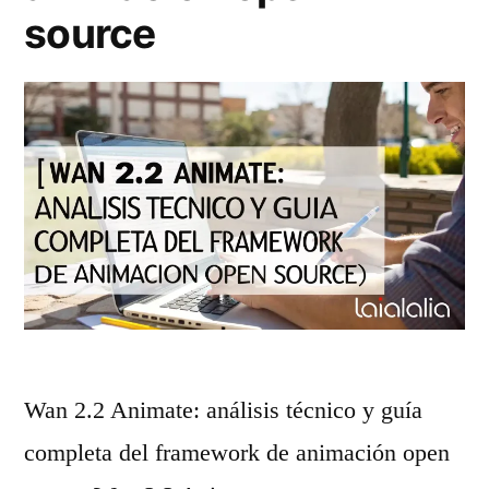
d
s
source
e
t
v
á
i
c
d
a
e
m
o
b
d
i
e
a
O
n
Wan 2.2 Animate: análisis técnico y guía
p
d
completa del framework de animación open
e
o