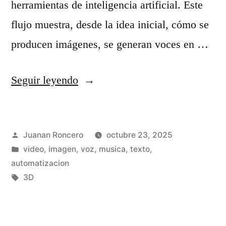
e
herramientas de inteligencia artificial. Este
r
t
flujo muestra, desde la idea inicial, cómo se
o
r
producen imágenes, se generan voces en …
m
á
p
«
Seguir leyendo
s
t
B
d
u
u
e
n
Publicado
Juanan Roncero
octubre 23, 2025
i
l
i
por
Publicado
video, imagen, voz, musica, texto,
l
s
en
automatizacion
v
d
Etiquetas:
3D
u
e
i
j
r
n
e
s