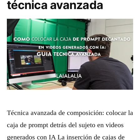
r
técnica avanzada
b
a
i
c
m
i
p
ó
a
n
c
d
t
e
a
t
n
a
Técnica avanzada de composición: colocar la
t
l
caja de prompt detrás del sujeto en videos
e
l
generados con IA La inserción de cajas de
s