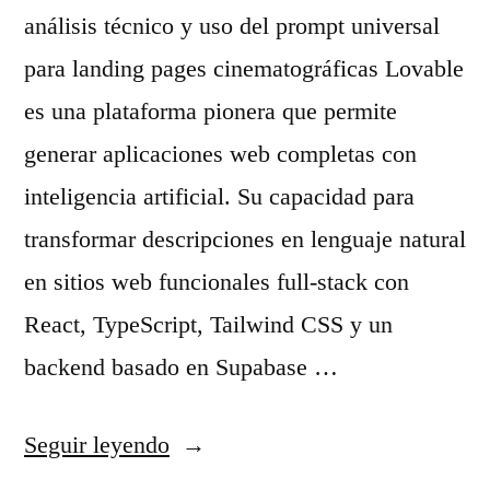
t
análisis técnico y uso del prompt universal
é
para landing pages cinematográficas Lovable
c
es una plataforma pionera que permite
n
generar aplicaciones web completas con
i
inteligencia artificial. Su capacidad para
c
transformar descripciones en lenguaje natural
o
en sitios web funcionales full-stack con
e
React, TypeScript, Tailwind CSS y un
x
backend basado en Supabase …
h
a
«
Seguir leyendo
u
C