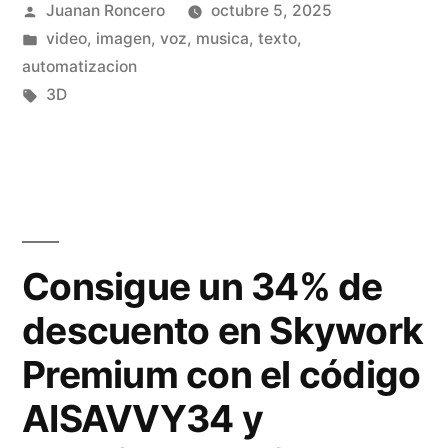
t
Publicado
Juanan Roncero
octubre 5, 2025
n
por
Publicado
video, imagen, voz, musica, texto,
u
2
en
automatizacion
d
.
Etiquetas:
3D
i
2
a
A
r
n
y
i
Consigue un 34% de
a
m
descuento en Skywork
p
a
r
Premium con el código
t
e
e
AISAVVY34 y
n
: