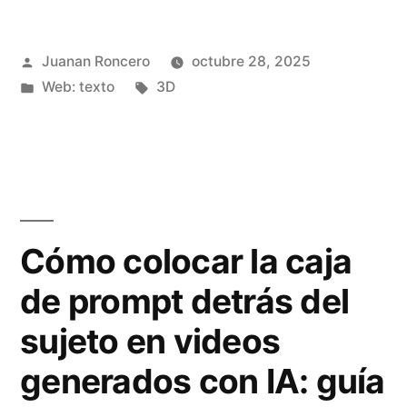
s
r
t
Publicado
Juanan Roncero
octubre 28, 2025
e
por
Publicado
Etiquetas:
Web: texto
3D
i
a
en
v
s
o
i
y
t
c
i
Cómo colocar la caja
o
o
de prompt detrás del
m
s
sujeto en videos
p
w
generados con IA: guía
a
e