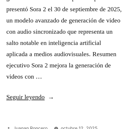
p
a
presentó Sora 2 el 30 de septiembre de 2025,
t
t
un modelo avanzado de generación de video
o
i
con audio sincronizado que representa un
S
s
salto notable en inteligencia artificial
t
:
aplicada a medios audiovisuales. Resumen
o
a
ejecutivo Sora 2 mejora la generación de
r
n
videos con …
y
i
T
«
Seguir leyendo
m
i
S
a
m
o
c
e
Publicado
Juanan Roncero
octubre 12, 2025