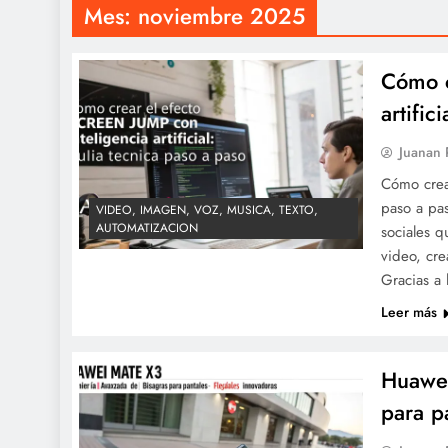
Mes:
noviembre 2025
Cómo c
artific
Juanan
Cómo crear
paso a pas
VIDEO, IMAGEN, VOZ, MUSICA, TEXTO,
AUTOMATIZACION
sociales 
video, cre
Gracias a 
Leer más
Huawei
para p