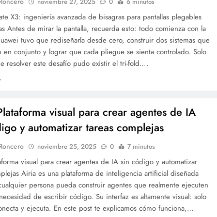
 Roncero
noviembre 27, 2025
0
6 minutos
te X3: ingeniería avanzada de bisagras para pantallas plegables
s Antes de mirar la pantalla, recuerda esto: todo comienza con la
uawei tuvo que rediseñarla desde cero, construir dos sistemas que
en conjunto y lograr que cada pliegue se sienta controlado. Solo
 resolver este desafío pudo existir el tri-fold….
 Plataforma visual para crear agentes de IA
digo y automatizar tareas complejas
 Roncero
noviembre 25, 2025
0
7 minutos
taforma visual para crear agentes de IA sin código y automatizar
plejas Airia es una plataforma de inteligencia artificial diseñada
cualquier persona pueda construir agentes que realmente ejecuten
 necesidad de escribir código. Su interfaz es altamente visual: solo
conecta y ejecuta. En este post te explicamos cómo funciona,…