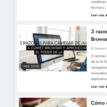
creadores 
técnica y
Leer más
3 razo
Browse
Juanan
3 razones
de la IA E
WEB: TEXTO
navegamos
innovador
explicamos
Leer más
Cómo c