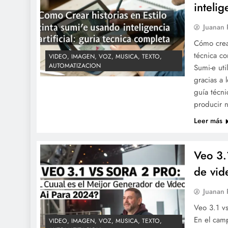
intelig
Juanan
Cómo crear
técnica co
VIDEO, IMAGEN, VOZ, MUSICA, TEXTO,
AUTOMATIZACION
Sumi-e uti
gracias a 
guía técn
producir 
Leer más
Veo 3.
de vid
Juanan
Veo 3.1 v
En el camp
VIDEO, IMAGEN, VOZ, MUSICA, TEXTO,