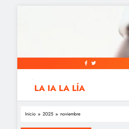
Saltar
al
contenido
LA IA LA LÍA
IAs AIs, Automation y otras siglas raras
Inicio
2025
noviembre