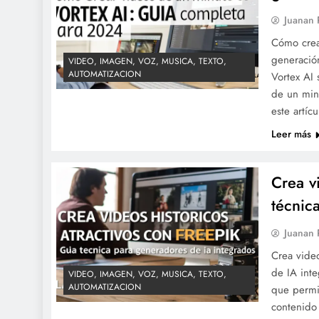
Juanan
Cómo crea
generación
VIDEO, IMAGEN, VOZ, MUSICA, TEXTO,
AUTOMATIZACION
Vortex AI 
de un min
este artíc
Leer más
Crea v
técnic
Juanan
Crea video
de IA int
VIDEO, IMAGEN, VOZ, MUSICA, TEXTO,
AUTOMATIZACION
que permi
contenido 