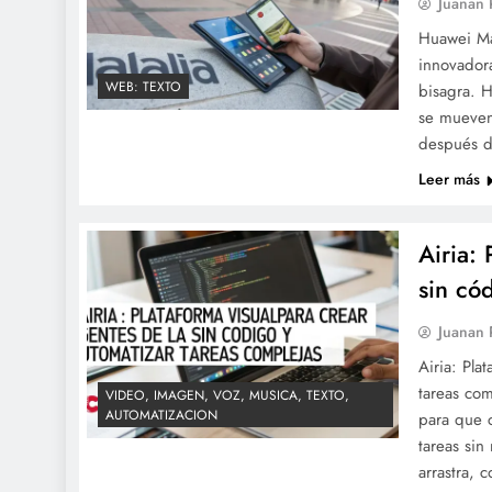
Juanan
Huawei Ma
innovadora
WEB: TEXTO
bisagra. H
se mueven 
después de
Leer más
Airia:
sin có
Juanan
Airia: Pla
tareas com
VIDEO, IMAGEN, VOZ, MUSICA, TEXTO,
AUTOMATIZACION
para que 
tareas sin
arrastra, 