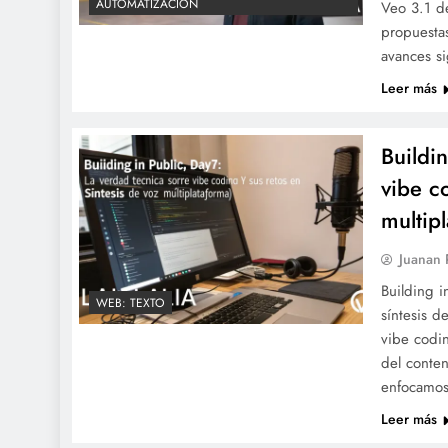
AUTOMATIZACION
Veo 3.1 d
propuesta
avances si
Leer más
Buildi
vibe c
multip
Juanan
Building i
WEB: TEXTO
síntesis d
vibe codin
del conten
enfocamos 
Leer más