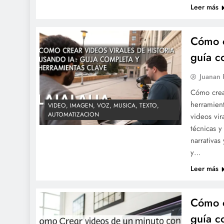
Leer más
Cómo c
guía c
Juanan
Cómo crear
herramient
VIDEO, IMAGEN, VOZ, MUSICA, TEXTO,
AUTOMATIZACION
videos vira
técnicas 
narrativas
y…
Leer más
Cómo c
guía c