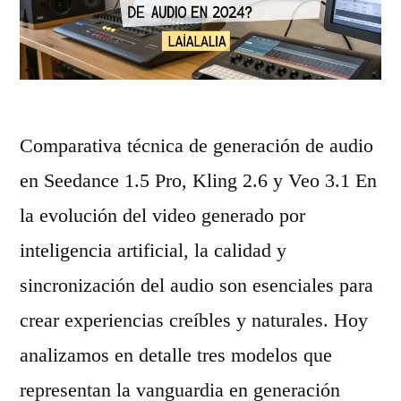
n
s
r
p
t
e
r
e
s
u
c
d
Comparativa técnica de generación de audio
e
n
e
en Seedance 1.5 Pro, Kling 2.6 y Veo 3.1 En
b
o
v
la evolución del video generado por
a
l
i
inteligencia artificial, la calidad y
»
o
d
sincronización del audio son esenciales para
g
e
crear experiencias creíbles y naturales. Hoy
í
o
analizamos en detalle tres modelos que
a
c
representan la vanguardia en generación