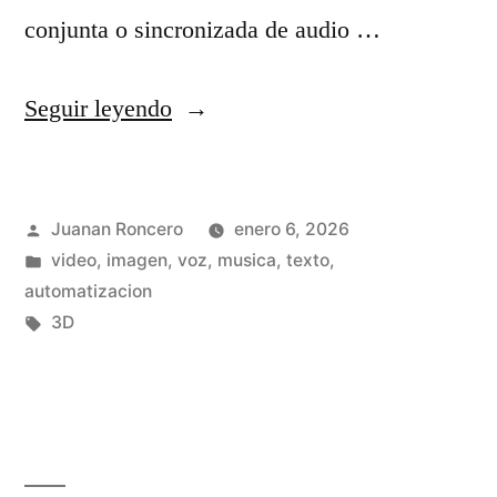
s
o
conjunta o sincronizada de audio …
y
n
s
I
«
Seguir leyendo
u
A
S
i
e
e
Publicado
m
Juanan Roncero
enero 6, 2026
n
e
por
Publicado
video, imagen, voz, musica, texto,
p
2
d
en
automatizacion
a
0
a
Etiquetas:
3D
c
2
n
t
5
c
o
:
e
r
a
1