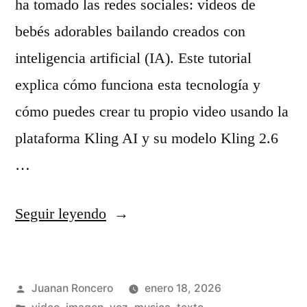
e
ha tomado las redes sociales: videos de
r
bebés adorables bailando creados con
a
inteligencia artificial (IA). Este tutorial
r
explica cómo funciona esta tecnología y
p
cómo puedes crear tu propio video usando la
e
plataforma Kling AI y su modelo Kling 2.6
r
…
s
«
Seguir leyendo
o
T
n
u
a
Publicado
Juanan Roncero
enero 18, 2026
t
j
por
Publicado