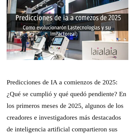
»
o
s
g
e
n
e
r
Predicciones de IA a comienzos de 2025:
a
¿Qué se cumplió y qué quedó pendiente? En
d
los primeros meses de 2025, algunos de los
o
creadores e investigadores más destacados
r
de inteligencia artificial compartieron sus