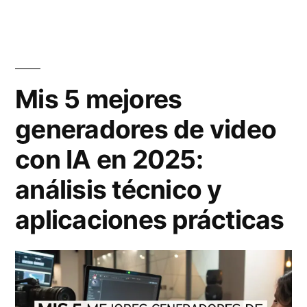
c
c
o
i
n
o
Mis 5 mejores
I
n
generadores de video
A
e
con IA en 2025:
e
s
s
d
análisis técnico y
t
e
aplicaciones prácticas
á
I
n
A
s
a