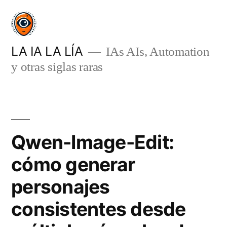
Saltar
al
contenido
LA IA LA LÍA
IAs AIs, Automation
y otras siglas raras
Qwen-Image-Edit:
cómo generar
personajes
consistentes desde