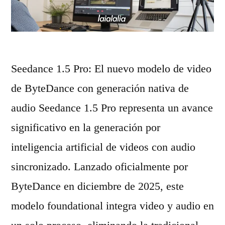
c
d
i
e
ó
l
n
o
Seedance 1.5 Pro: El nuevo modelo de video
d
n
de ByteDance con generación nativa de
e
a
audio Seedance 1.5 Pro representa un avance
a
t
significativo en la generación por
u
i
inteligencia artificial de videos con audio
d
v
sincronizado. Lanzado oficialmente por
i
o
ByteDance en diciembre de 2025, este
o
d
modelo foundational integra video y audio en
e
e