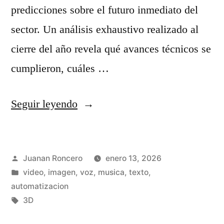
e
predicciones sobre el futuro inmediato del
s
sector. Un análisis exhaustivo realizado al
d
cierre del año revela qué avances técnicos se
e
cumplieron, cuáles …
i
m
«
Seguir leyendo
á
P
g
r
Publicado
Juanan Roncero
enero 13, 2026
e
e
por
Publicado
video, imagen, voz, musica, texto,
n
d
en
automatizacion
e
i
Etiquetas:
3D
s
c