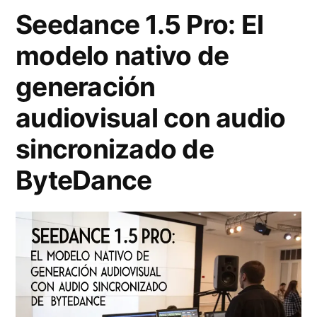
Seedance 1.5 Pro: El
e
n
.
modelo nativo de
a
á
5
l
generación
l
P
»
i
r
audiovisual con audio
s
o
sincronizado de
i
v
ByteDance
s
s
t
K
é
l
c
i
n
n