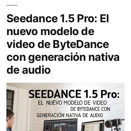
a
m
1
Seedance 1.5 Pro: El
s
e
.
»
nuevo modelo de
j
5
o
video de ByteDance
P
r
r
con generación nativa
g
o
de audio
e
:
n
E
e
l
r
m
a
o