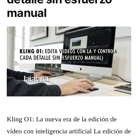
p
e
manual
c
a
D
e
r
a
c
a
n
o
c
c
n
r
e
g
e
»
e
a
n
r
e
s
r
Kling O1: La nueva era de la edición de
e
a
vídeo con inteligencia artificial La edición de