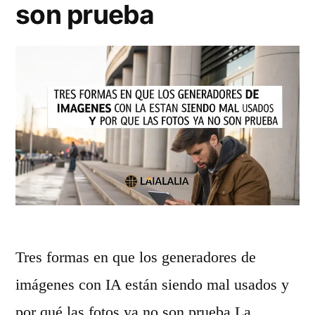
t
son prueba
a
e
r
s
v
d
i
e
d
s
e
d
o
e
s
m
d
ú
Tres formas en que los generadores de
e
l
imágenes con IA están siendo mal usados y
b
t
por qué las fotos ya no son prueba La