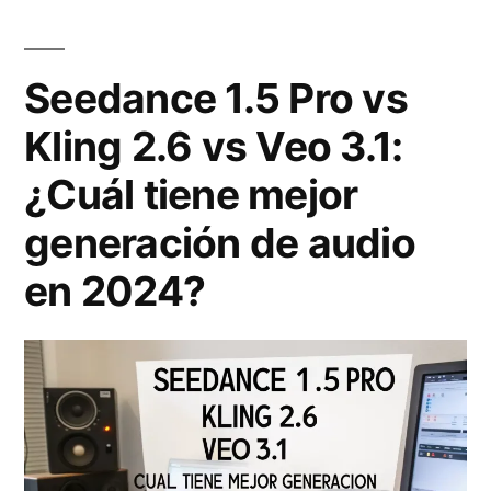
s
l
o
f
u
r
Seedance 1.5 Pro vs
o
c
e
Kling 2.6 vs Veo 3.1:
t
i
s
o
¿Cuál tiene mejor
o
g
s
n
e
generación de audio
y
a
n
en 2024?
a
r
e
n
o
r
o
n
a
s
l
d
o
a
o