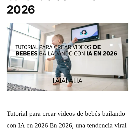
d
2026
i
t
:
c
ó
m
o
g
e
Tutorial para crear videos de bebés bailando
n
con IA en 2026 En 2026, una tendencia viral