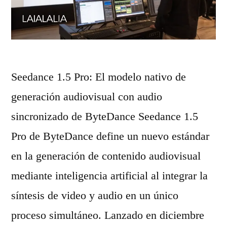
i
g
c
2
o
.
y
6
Seedance 1.5 Pro: El modelo nativo de
a
v
generación audiovisual con audio
p
s
sincronizado de ByteDance Seedance 1.5
l
V
Pro de ByteDance define un nuevo estándar
i
e
en la generación de contenido audiovisual
c
o
mediante inteligencia artificial al integrar la
a
3
síntesis de video y audio en un único
c
.
proceso simultáneo. Lanzado en diciembre
i