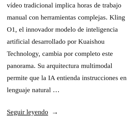
l
c
vídeo tradicional implica horas de trabajo
f
i
manual con herramientas complejas. Kling
i
ó
O1, el innovador modelo de inteligencia
e
n
artificial desarrollado por Kuaishou
s
n
Technology, cambia por completo este
v
a
panorama. Su arquitectura multimodal
i
t
permite que la IA entienda instrucciones en
r
i
lenguaje natural …
a
v
«
Seguir leyendo
l
a
K
e
d
l
s
e