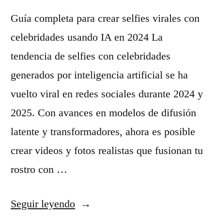
n
o
Guía completa para crear selfies virales con
a
m
celebridades usando IA en 2024 La
u
o
tendencia de selfies con celebridades
d
d
generados por inteligencia artificial se ha
i
e
vuelto viral en redes sociales durante 2024 y
o
l
2025. Con avances en modelos de difusión
s
o
latente y transformadores, ahora es posible
i
d
crear videos y fotos realistas que fusionan tu
n
e
rostro con …
c
v
«
r
Seguir leyendo
i