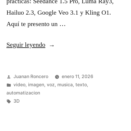
prácticas: Seedance 1.5 Pro, Luma Ray3,
o
0
Hailuo 2.3, Google Veo 3.1 y Kling O1.
s
2
Aquí te presento un …
y
5
p
:
«
Seguir leyendo
o
c
M
r
ó
i
Publicado
q
Juanan Roncero
enero 11, 2026
m
s
por
Publicado
video, imagen, voz, musica, texto,
u
o
5
en
automatizacion
é
e
m
Etiquetas:
3D
l
v
e
a
o
j