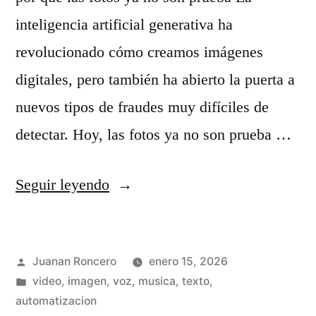
e
i
inteligencia artificial generativa ha
b
p
revolucionado cómo creamos imágenes
é
l
digitales, pero también ha abierto la puerta a
s
e
nuevos tipos de fraudes muy difíciles de
b
s
detectar. Hoy, las fotos ya no son prueba …
a
á
i
n
«
Seguir leyendo
l
g
T
a
u
r
n
Publicado
l
Juanan Roncero
enero 15, 2026
e
por
Publicado
video, imagen, voz, musica, texto,
d
o
s
en
automatizacion