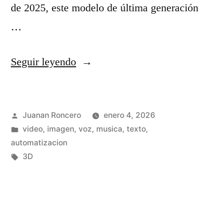
1
de 2025, este modelo de última generación
o
:
…
n
¿
e
C
«
Seguir leyendo
s
u
S
p
á
e
r
l
Publicado
Juanan Roncero
enero 4, 2026
e
por
Publicado
video, imagen, voz, musica, texto,
á
t
d
en
automatizacion
c
i
a
Etiquetas:
3D
t
e
n
i
n
c
c
e
e