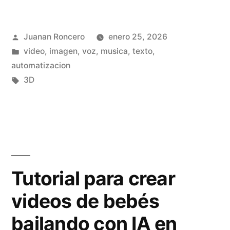
Q
w
Publicado
Juanan Roncero
enero 25, 2026
e
por
Publicado
video, imagen, voz, musica, texto,
n
en
automatizacion
-
Etiquetas:
3D
I
m
a
g
Tutorial para crear
e
videos de bebés
-
bailando con IA en
E