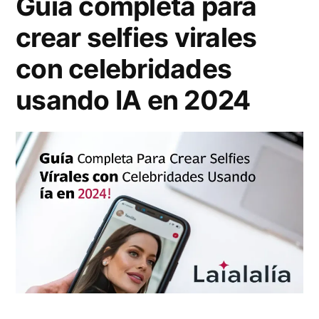
Guía completa para
u
.
crear selfies virales
d
5
con celebridades
i
P
o
r
usando IA en 2024
v
o
i
:
s
E
u
l
a
n
l
u
c
e
o
v