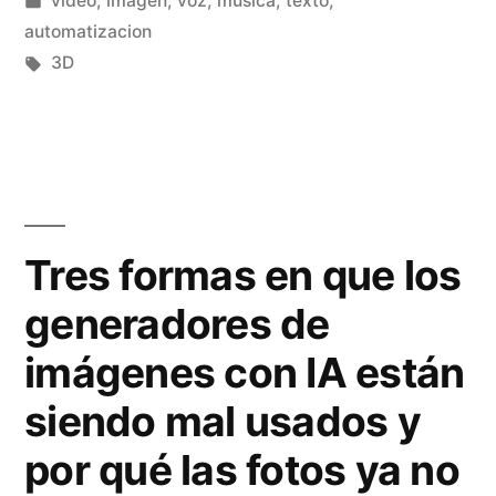
video, imagen, voz, musica, texto,
o
e
en
automatizacion
r
Etiquetas:
3D
s
i
c
a
o
l
n
p
s
Tres formas en que los
a
i
generadores de
r
s
imágenes con IA están
a
t
c
siendo mal usados y
e
r
n
por qué las fotos ya no
e