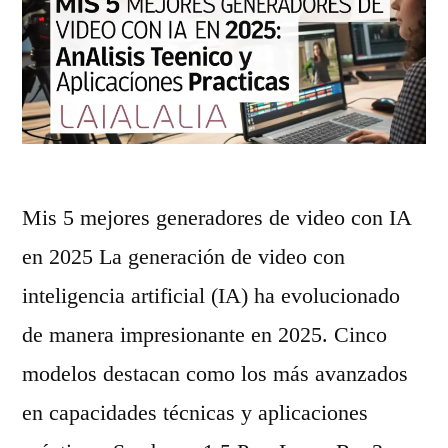
i
c
e
o
n
m
d
i
o
e
m
n
Mis 5 mejores generadores de video con IA
a
z
en 2025 La generación de video con
l
o
inteligencia artificial (IA) ha evolucionado
u
s
de manera impresionante en 2025. Cinco
s
d
modelos destacan como los más avanzados
a
e
en capacidades técnicas y aplicaciones
d
2