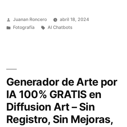
t
w
n
r
Publicado
e
Juanan Roncero
abril 18, 2024
P
o
por
Publicado
Etiquetas:
Fotografía
AI Chatbots
b
i
en
i
d
x
n
e
i
s
n
o
t
e
:
Generador de Arte por
a
g
E
IA 100% GRATIS en
n
o
l
t
Diffusion Art – Sin
c
M
á
Registro, Sin Mejoras,
i
e
n