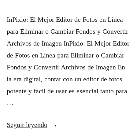
a
s
n
InPixio: El Mejor Editor de Fotos en Línea
f
u
para Eliminar o Cambiar Fondos y Convertir
o
e
Archivos de Imagen InPixio: El Mejor Editor
r
v
de Fotos en Línea para Eliminar o Cambiar
m
a
Fondos y Convertir Archivos de Imagen En
a
p
la era digital, contar con un editor de fotos
t
á
potente y fácil de usar es esencial tanto para
u
g
…
r
i
o
n
«
Seguir leyendo
s
a
I