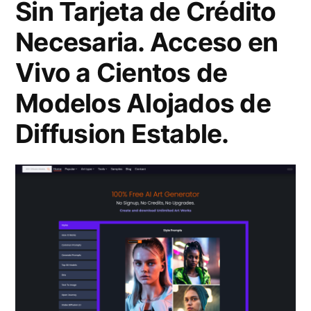
Sin Tarjeta de Crédito
o
j
e
Necesaria. Acceso en
s
o
a
?
Vivo a Cientos de
r
m
R
E
Modelos Alojados de
e
e
d
Diffusion Estable.
n
s
i
t
e
t
e
r
o
c
v
r
o
a
d
n
t
e
u
u
F