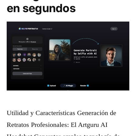
en segundos
i
c
C
o
l
l
a
g
e
Utilidad y Características Generación de
p
Retratos Profesionales: El Artguru AI
a