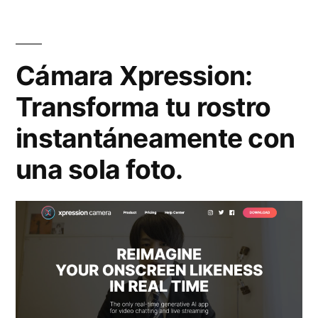
s
f
i
í
t
a
Cámara Xpression:
a
s
Transforma tu rostro
s
3
instantáneamente con
u
6
una sola foto.
n
0
f
°
o
p
t
a
ó
r
g
a