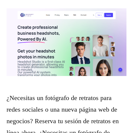
a
s
s
p
c
e
o
r
n
f
P
e
h
c
o
t
t
¿Necesitas un fotógrafo de retratos para
a
o
redes sociales o una nueva página web de
s
F
negocios? Reserva tu sesión de retratos en
c
a
línea ahora. ¿Necesitas un fotógrafo de