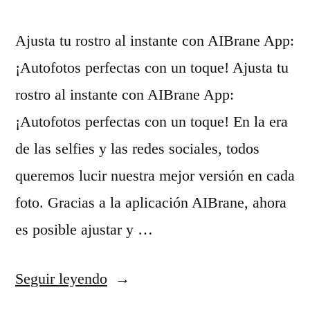
f
r
c
Ajusta tu rostro al instante con AIBrane App:
o
a
i
¡Autofotos perfectas con un toque! Ajusta tu
t
v
a
rostro al instante con AIBrane App:
o
é
l
¡Autofotos perfectas con un toque! En la era
s
s
e
de las selfies y las redes sociales, todos
c
d
n
queremos lucir nuestra mejor versión en cada
o
e
s
foto. Gracias a la aplicación AIBrane, ahora
n
f
e
es posible ajustar y …
I
o
g
A
t
u
«
Seguir leyendo
e
o
n
A