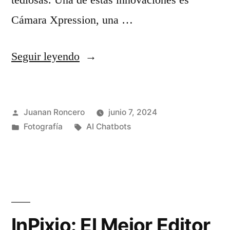
t
s
Cámara Xpression, una …
o
!
s
»
«
Seguir leyendo
p
C
a
á
r
Publicado
Juanan Roncero
junio 7, 2024
m
a
por
Publicado
Etiquetas:
Fotografía
AI Chatbots
a
en
r
r
e
a
d
X
e
p
InPixio: El Mejor Editor
s