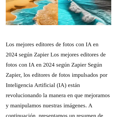
a
a
n
l
u
e
e
s
v
Los mejores editores de fotos con IA en
y
a
2024 según Zapier Los mejores editores de
r
f
fotos con IA en 2024 según Zapier Según
e
o
Zapier, los editores de fotos impulsados por
a
r
Inteligencia Artificial (IA) están
l
m
revolucionando la manera en que mejoramos
i
a
y manipulamos nuestras imágenes. A
s
d
continuación, presentamos un resumen de
t