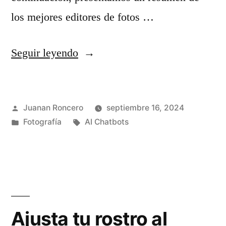
e
los mejores editores de fotos …
a
c
s
«
o
Seguir leyendo
c
L
n
o
o
e
n
Publicado
Juanan Roncero
septiembre 16, 2024
s
c
i
por
Publicado
Etiquetas:
Fotografía
AI Chatbots
m
t
n
en
e
a
t
j
r
e
o
c
l
r
o
Ajusta tu rostro al
i