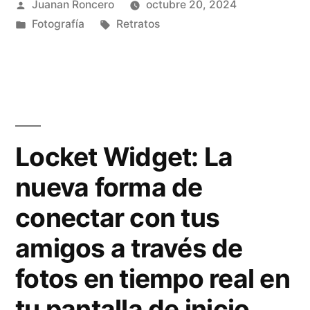
Publicado
Juanan Roncero
octubre 20, 2024
t
n
por
Publicado
Etiquetas:
Fotografía
Retratos
g
e
en
u
s
r
a
u
t
A
Locket Widget: La
r
I
a
nueva forma de
H
c
conectar con tus
e
t
amigos a través de
a
i
fotos en tiempo real en
d
v
tu pantalla de inicio
s