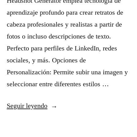
Headshot Generator emplea tecnología de
r
aprendizaje profundo para crear retratos de
a
cabeza profesionales y realistas a partir de
c
fotos o incluso descripciones de texto.
r
Perfecto para perfiles de LinkedIn, redes
e
sociales, y más. Opciones de
a
Personalización: Permite subir una imagen y
r
seleccionar entre diferentes estilos …
i
m
«
Seguir leyendo
á
A
g
r
e