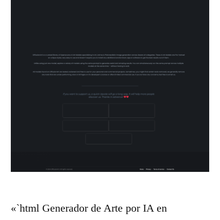
a
o
h
C
o
a
r
m
a
b
.
i
»
a
r
F
o
«`html Generador de Arte por IA en
n