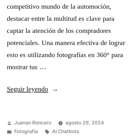
l
competitivo mundo de la automoción,
c
a
destacar entre la multitud es clave para
o
d
captar la atención de los compradores
n
e
potenciales. Una manera efectiva de lograr
A
i
esto es utilizando fotografías en 360° para
I
n
mostrar tus …
B
i
r
c
«
Seguir leyendo
a
i
¡
n
o
A
e
Publicado
»
Juanan Roncero
agosto 29, 2024
u
A
por
Publicado
Etiquetas:
Fotografía
AI Chatbots
m