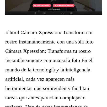
r
t
a
u
f
s
«`html Cámara Xpression: Transforma tu
o
v
rostro instantáneamente con una sola foto
d
e
Cámara Xpression: Transforma tu rostro
e
h
instantáneamente con una sola foto En el
r
í
mundo de la tecnología y la inteligencia
e
c
artificial, cada vez aparecen más
t
u
herramientas que sorprenden y facilitan
r
l
tareas que antes parecían complejas o
a
o
tediosas. Una de estas innovaciones es