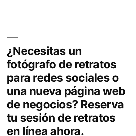
en
p
e
p
n
:
t
¡
a
¿Necesitas un
A
t
fotógrafo de retratos
u
u
para redes sociales o
t
s
o
una nueva página web
v
f
de negocios? Reserva
e
o
tu sesión de retratos
n
t
en línea ahora.
t
o