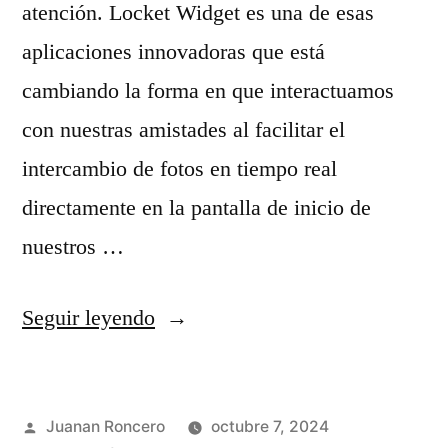
atención. Locket Widget es una de esas
r
o
aplicaciones innovadoras que está
:
c
cambiando la forma en que interactuamos
c
i
con nuestras amistades al facilitar el
r
a
intercambio de fotos en tiempo real
e
l
directamente en la pantalla de inicio de
a
e
nuestros …
r
s
e
»
«
Seguir leyendo
t
L
r
o
a
Publicado
Juanan Roncero
octubre 7, 2024
c
t