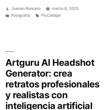
ó
Publicado
Juanan Roncero
marzo 6, 2025
m
por
Publicado
Etiquetas:
Fotografía
PicCollage
o
en
u
t
i
l
Artguru AI Headshot
i
Generator: crea
z
retratos profesionales
a
y realistas con
r
inteligencia artificial
P