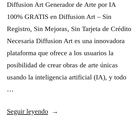
Diffusion Art Generador de Arte por IA
d
100% GRATIS en Diffusion Art – Sin
o
Registro, Sin Mejoras, Sin Tarjeta de Crédito
s
Necesaria Diffusion Art es una innovadora
y
plataforma que ofrece a los usuarios la
C
posibilidad de crear obras de arte únicas
o
usando la inteligencia artificial (IA), y todo
n
…
v
e
«
Seguir leyendo
r
G
t
e