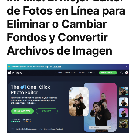
r
de Fotos en Línea para
s
e
Eliminar o Cambiar
o
s
c
Fondos y Convertir
s
i
Archivos de Imagen
i
a
o
l
n
e
:
s
T
o
r
u
a
n
n