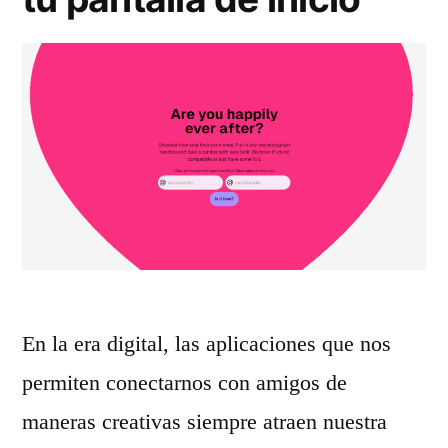
a
h
s
o
p
t
a
G
r
e
a
n
r
e
e
r
d
En la era digital, las aplicaciones que nos
a
e
permiten conectarnos con amigos de
t
s
maneras creativas siempre atraen nuestra
o
s