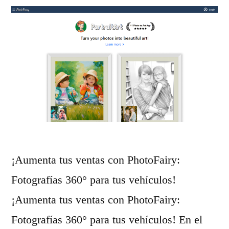
r
p
l
o
i
e
a
e
n
l
r
t
i
»
u
n
p
s
a
t
n
¡Aumenta tus ventas con PhotoFairy:
a
t
Fotografías 360° para tus vehículos!
n
a
¡Aumenta tus ventas con PhotoFairy:
t
l
Fotografías 360° para tus vehículos! En el
e