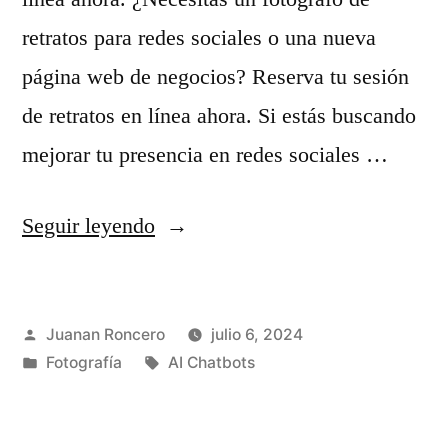
o
i
retratos para redes sociales o una nueva
n
r
página web de negocios? Reserva tu sesión
u
y
de retratos en línea ahora. Si estás buscando
n
:
mejorar tu presencia en redes sociales …
t
F
o
«
Seguir leyendo
o
q
¿
t
u
N
o
e
Publicado
Juanan Roncero
julio 6, 2024
e
g
por
Publicado
Etiquetas:
Fotografía
AI Chatbots
!
c
r
en
»
e
a