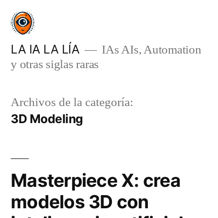
Saltar
al
contenido
LA IA LA LÍA
IAs AIs, Automation
y otras siglas raras
Archivos de la categoría:
3D Modeling
Masterpiece X: crea
modelos 3D con