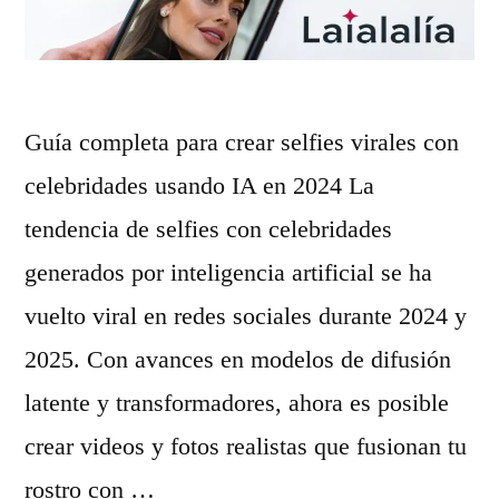
l
u
c
e
o
v
n
o
Guía completa para crear selfies virales con
a
m
celebridades usando IA en 2024 La
u
o
tendencia de selfies con celebridades
d
d
generados por inteligencia artificial se ha
i
e
vuelto viral en redes sociales durante 2024 y
o
l
2025. Con avances en modelos de difusión
s
o
latente y transformadores, ahora es posible
i
d
crear videos y fotos realistas que fusionan tu
n
e
rostro con …