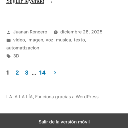
«
Seguir leyendo
l
a
K
e
d
l
s
e
Publicado
Juanan Roncero
diciembre 28, 2025
i
c
a
por
Publicado
video, imagen, voz, musica, texto,
n
o
u
en
automatizacion
g
Etiquetas:
3D
n
d
O
c
i
1
2
3
…
14
1
e
o
Paginación
:
l
»
de
LA IA LA LÍA
,
Funciona gracias a WordPress.
E
e
entradas
d
b
Salir de la versión móvil
i
r