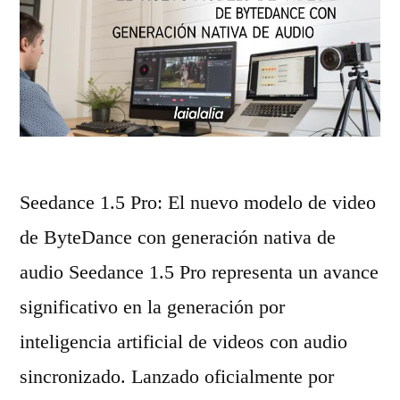
r
m
a
o
c
d
i
e
ó
l
n
o
Seedance 1.5 Pro: El nuevo modelo de video
d
n
de ByteDance con generación nativa de
e
a
audio Seedance 1.5 Pro representa un avance
a
t
significativo en la generación por
u
i
inteligencia artificial de videos con audio
d
v
sincronizado. Lanzado oficialmente por
i