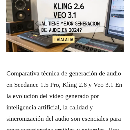
o
n
a
s
l
d
o
a
o
n
s
r
p
t
e
r
e
s
u
c
d
Comparativa técnica de generación de audio
e
n
e
en Seedance 1.5 Pro, Kling 2.6 y Veo 3.1 En
b
o
v
la evolución del video generado por
a
l
i
inteligencia artificial, la calidad y
»
o
d
sincronización del audio son esenciales para
g
e
crear experiencias creíbles y naturales. Hoy