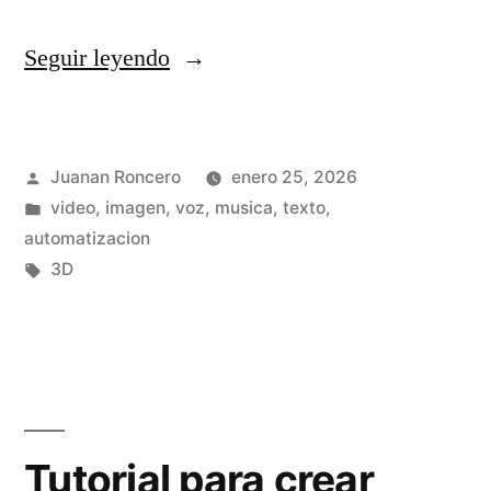
«
Seguir leyendo
Q
w
Publicado
Juanan Roncero
enero 25, 2026
e
por
Publicado
video, imagen, voz, musica, texto,
n
en
automatizacion
-
Etiquetas:
3D
I
m
a
g
Tutorial para crear
e