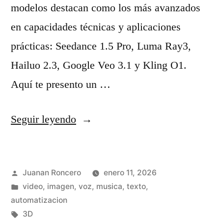
s
d
modelos destacan como los más avanzados
a
e
en capacidades técnicas y aplicaciones
d
2
prácticas: Seedance 1.5 Pro, Luma Ray3,
o
0
Hailuo 2.3, Google Veo 3.1 y Kling O1.
s
2
Aquí te presento un …
y
5
p
:
«
Seguir leyendo
o
c
M
r
ó
i
Publicado
q
Juanan Roncero
enero 11, 2026
m
s
por
Publicado
video, imagen, voz, musica, texto,
u
o
5
en
automatizacion
é
e
m
Etiquetas:
3D