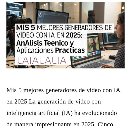
n
A
s
a
i
c
e
o
n
m
d
i
o
e
m
n
Mis 5 mejores generadores de video con IA
a
z
en 2025 La generación de video con
l
o
inteligencia artificial (IA) ha evolucionado
u
s
de manera impresionante en 2025. Cinco