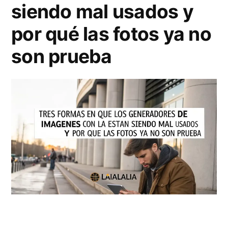
c
siendo mal usados y
e
r
n
por qué las fotos ya no
e
t
son prueba
a
e
r
s
v
d
i
e
d
s
e
d
o
e
s
m
d
ú