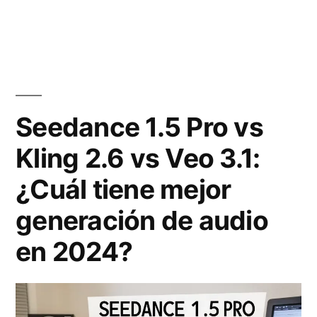
l
v
e
a
o
j
s
l
o
f
u
r
Seedance 1.5 Pro vs
o
c
e
Kling 2.6 vs Veo 3.1:
t
i
s
o
¿Cuál tiene mejor
o
g
s
n
e
generación de audio
y
a
n
en 2024?
a
r
e
n
o
r