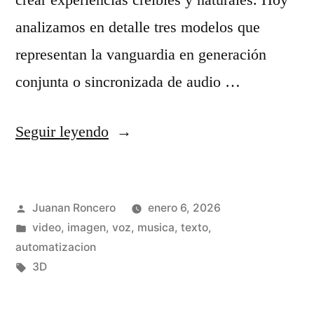
í
o
analizamos en detalle tres modelos que
a
c
representan la vanguardia en generación
s
o
conjunta o sincronizada de audio …
y
n
s
I
«
Seguir leyendo
u
A
S
i
e
e
Publicado
m
Juanan Roncero
enero 6, 2026
n
e
por
Publicado
video, imagen, voz, musica, texto,
p
2
d
en
automatizacion
a
0
a
Etiquetas:
3D
c
2
n