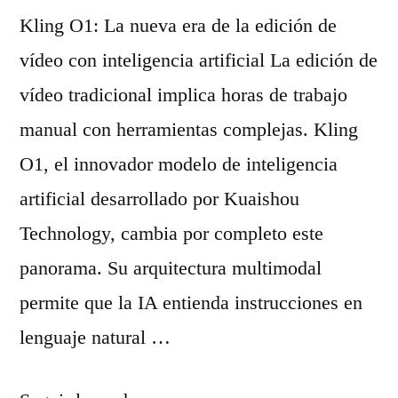
s
r
Kling O1: La nueva era de la edición de
e
a
vídeo con inteligencia artificial La edición de
l
c
vídeo tradicional implica horas de trabajo
f
i
manual con herramientas complejas. Kling
i
ó
O1, el innovador modelo de inteligencia
e
n
artificial desarrollado por Kuaishou
s
n
Technology, cambia por completo este
v
a
panorama. Su arquitectura multimodal
i
t
permite que la IA entienda instrucciones en
r
i
lenguaje natural …
a
v