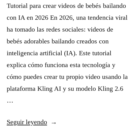
e
Tutorial para crear videos de bebés bailando
n
con IA en 2026 En 2026, una tendencia viral
e
ha tomado las redes sociales: videos de
r
bebés adorables bailando creados con
a
inteligencia artificial (IA). Este tutorial
r
explica cómo funciona esta tecnología y
p
cómo puedes crear tu propio video usando la
e
plataforma Kling AI y su modelo Kling 2.6
r
…
s
«
Seguir leyendo
o
T
n