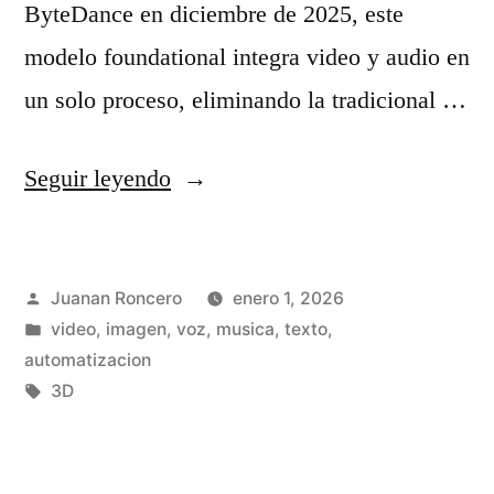
o
ByteDance en diciembre de 2025, este
o
d
modelo foundational integra video y audio en
e
e
un solo proceso, eliminando la tradicional …
n
g
2
e
«
Seguir leyendo
0
n
S
2
e
e
4
Publicado
Juanan Roncero
enero 1, 2026
r
e
por
Publicado
video, imagen, voz, musica, texto,
?
a
d
en
automatizacion
»
c
a
Etiquetas:
3D
i
n
ó
c