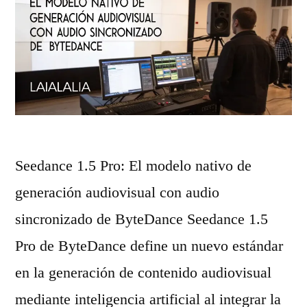
c
i
n
n
i
g
c
2
o
.
y
6
Seedance 1.5 Pro: El modelo nativo de
a
v
generación audiovisual con audio
p
s
sincronizado de ByteDance Seedance 1.5
l
V
Pro de ByteDance define un nuevo estándar
i
e
en la generación de contenido audiovisual
c
o
mediante inteligencia artificial al integrar la