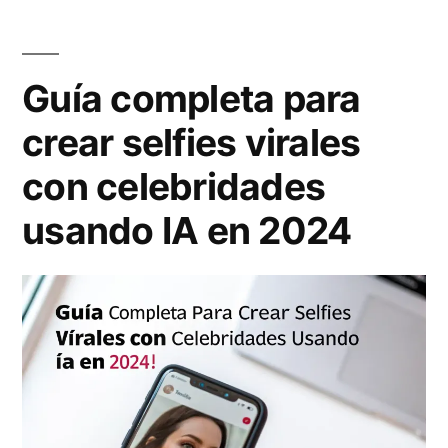
n
e
a
1
Guía completa para
u
.
crear selfies virales
d
5
con celebridades
i
P
o
r
usando IA en 2024
v
o
i
:
s
E
u
l
a
n