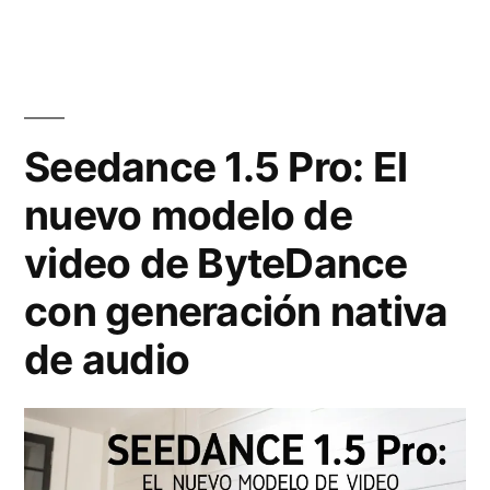
n
i
n
c
c
e
e
a
m
1
Seedance 1.5 Pro: El
s
e
.
»
nuevo modelo de
j
5
o
video de ByteDance
P
r
r
con generación nativa
g
o
de audio
e
:
n
E
e
l