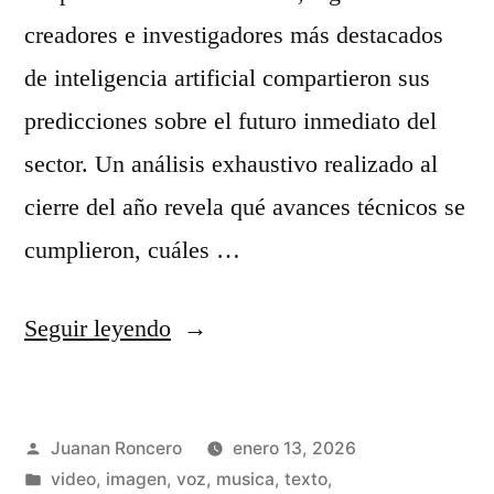
o
creadores e investigadores más destacados
r
de inteligencia artificial compartieron sus
e
predicciones sobre el futuro inmediato del
s
sector. Un análisis exhaustivo realizado al
d
cierre del año revela qué avances técnicos se
e
cumplieron, cuáles …
i
m
«
Seguir leyendo
á
P
g
r
Publicado
Juanan Roncero
enero 13, 2026
e
e
por
Publicado
video, imagen, voz, musica, texto,