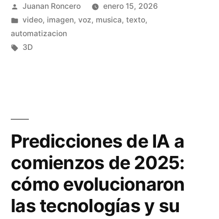
n
Publicado
l
Juanan Roncero
enero 15, 2026
e
por
Publicado
video, imagen, voz, musica, texto,
d
o
s
en
automatizacion
o
s
f
Etiquetas:
3D
c
d
o
o
e
r
n
c
m
I
á
a
Predicciones de IA a
A
m
s
comienzos de 2025:
e
a
e
n
r
cómo evolucionaron
n
2
a
q
las tecnologías y su
0
»