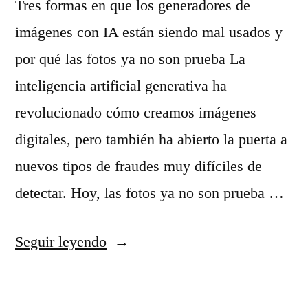
Tres formas en que los generadores de
e
l
imágenes con IA están siendo mal usados y
b
t
por qué las fotos ya no son prueba La
e
i
inteligencia artificial generativa ha
b
p
revolucionado cómo creamos imágenes
é
l
digitales, pero también ha abierto la puerta a
s
e
nuevos tipos de fraudes muy difíciles de
b
s
detectar. Hoy, las fotos ya no son prueba …
a
á
i
n
«
Seguir leyendo
l
g
T
a
u
r