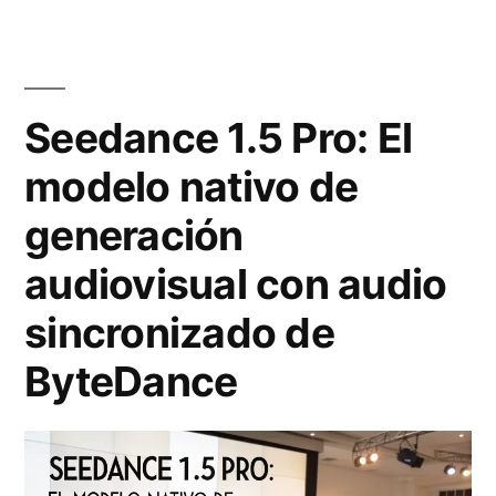
t
5
c
o
:
e
r
a
1
Seedance 1.5 Pro: El
e
n
.
modelo nativo de
a
á
5
l
generación
l
P
»
i
r
audiovisual con audio
s
o
sincronizado de
i
v
ByteDance
s
s
t
K
é
l