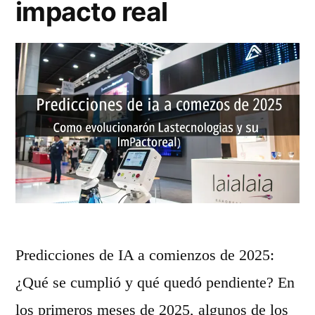
u
impacto real
2
e
6
l
»
o
s
g
e
n
e
r
Predicciones de IA a comienzos de 2025:
a
¿Qué se cumplió y qué quedó pendiente? En
d
los primeros meses de 2025, algunos de los