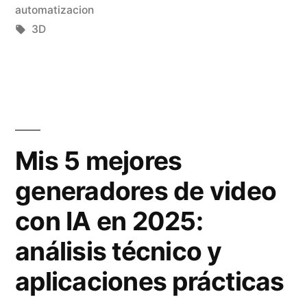
n
d
en
automatizacion
e
i
Etiquetas:
3D
s
c
c
c
o
i
n
o
Mis 5 mejores
I
n
generadores de video
A
e
con IA en 2025:
e
s
s
d
análisis técnico y
t
e
aplicaciones prácticas
á
I