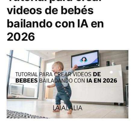
videos de bebés
-
bailando con IA en
E
d
2026
i
t
:
c
ó
m
o
g