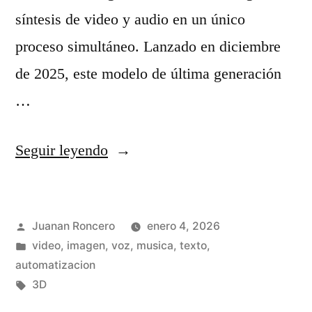
a
3
síntesis de video y audio en un único
c
.
proceso simultáneo. Lanzado en diciembre
i
1
de 2025, este modelo de última generación
o
:
…
n
¿
e
C
«
Seguir leyendo
s
u
S
p
á
e
r
l
Publicado
Juanan Roncero
enero 4, 2026
e
por
Publicado
video, imagen, voz, musica, texto,
á
t
d
en
automatizacion
c
i
a
Etiquetas:
3D
t
e