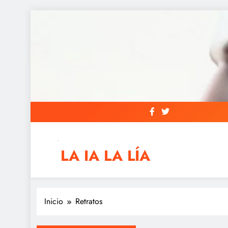
Saltar
al
contenido
LA IA LA LÍA
IAs AIs, Automation y otras siglas raras
Inicio
Retratos