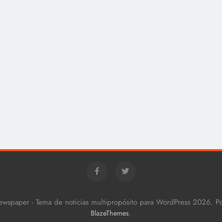
ewspaper - Tema de noticias multipropósito para WordPress 2026. 
.
BlazeThemes