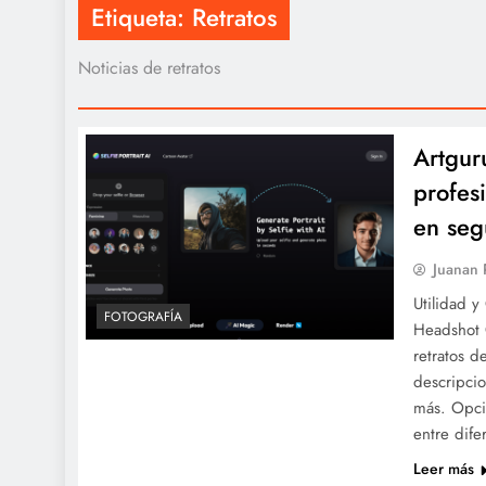
Etiqueta:
Retratos
Noticias de retratos
Artgur
profesi
en se
Juanan
Utilidad y
FOTOGRAFÍA
Headshot 
retratos d
descripcio
más. Opci
entre dife
Leer más