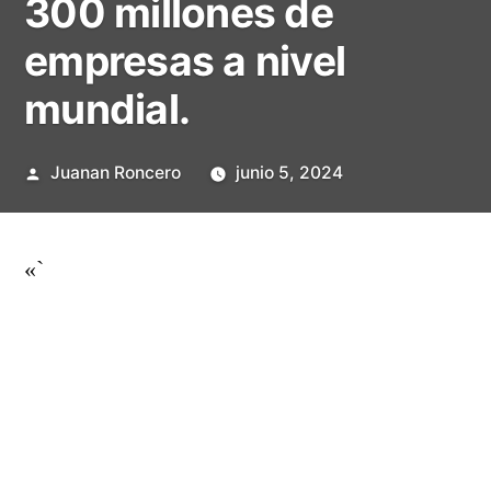
300 millones de
empresas a nivel
mundial.
Publicado
Juanan Roncero
junio 5, 2024
por
«`