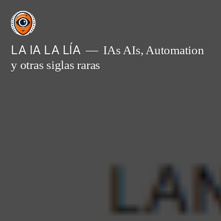
Saltar
al
contenido
LA IA LA LÍA
IAs AIs, Automation
y otras siglas raras