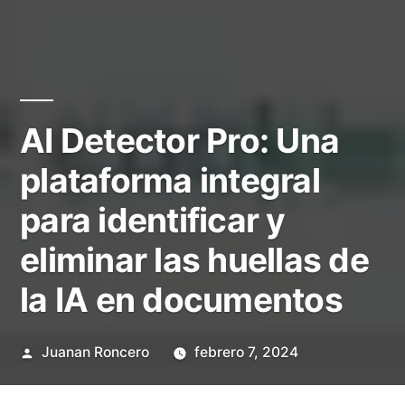
AI Detector Pro: Una
plataforma integral
para identificar y
eliminar las huellas de
la IA en documentos
Publicado
Juanan Roncero
febrero 7, 2024
por