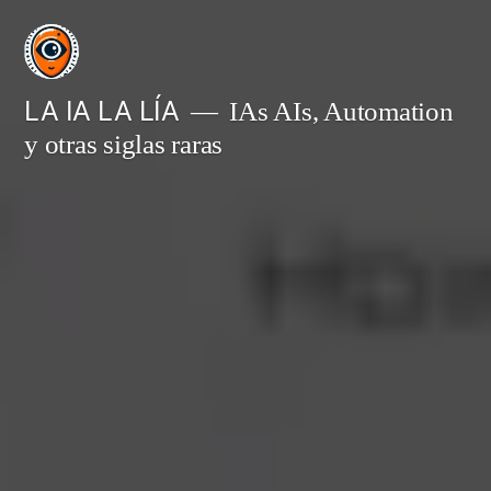
Saltar
al
contenido
LA IA LA LÍA
IAs AIs, Automation
y otras siglas raras