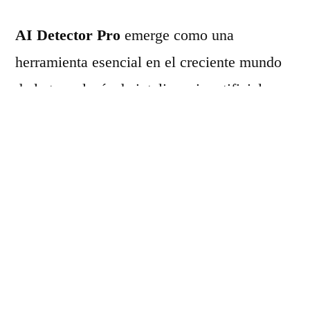
AI Detector Pro
emerge como una
herramienta esencial en el creciente mundo
de la tecnología de inteligencia artificial.
Esta plataforma se ha diseñado para ayudar a
los usuarios a
determinar si un texto ha
sido generado
mediante el uso de IA, una
habilidad cada vez más valorada en un
mundo donde la autenticidad del contenido
es crucial.
La sofisticación de la inteligencia artificial