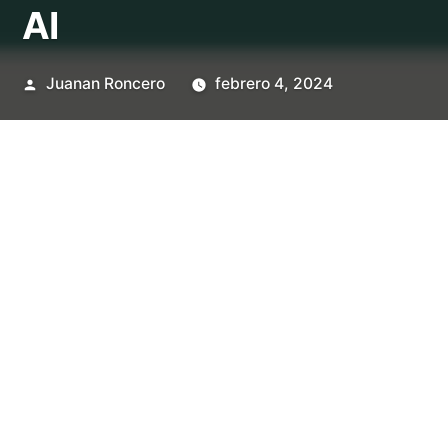
AI
Publicado
Juanan Roncero
febrero 4, 2024
por