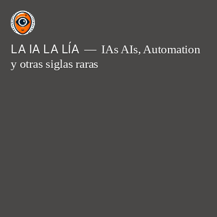
Saltar
al
contenido
LA IA LA LÍA
IAs AIs, Automation
y otras siglas raras