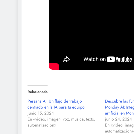
Relacionado
Persana AI: Un flujo de trabajo
Descubre las fu
centrado en la IA para tu equipo.
Monday AI: Integ
junio 15, 2024
artificial en M
En «video, imagen, voz, musica, texto,
junio 24, 2024
automatizacion»
En «video, image
automatizacion»