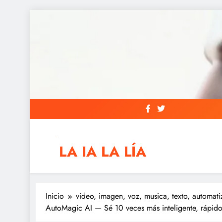
Saltar
al
contenido
LA IA LA LÍA
IAs AIs, Automation y otras siglas raras
Inicio
video, imagen, voz, musica, texto, automati
AutoMagic AI — Sé 10 veces más inteligente, rápido