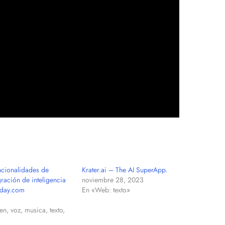
ncionalidades de
Krater.ai – The AI SuperApp.
ración de inteligencia
noviembre 28, 2023
onday.com
En «Web: texto»
n, voz, musica, texto,