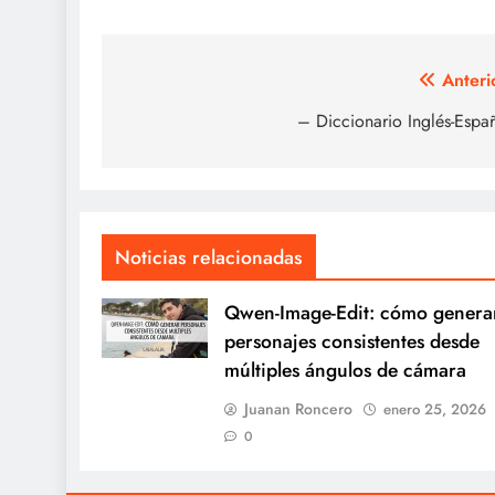
Navegación
Anteri
de
– Diccionario Inglés-Espa
entradas
Noticias relacionadas
Qwen-Image-Edit: cómo genera
personajes consistentes desde
múltiples ángulos de cámara
Juanan Roncero
enero 25, 2026
0