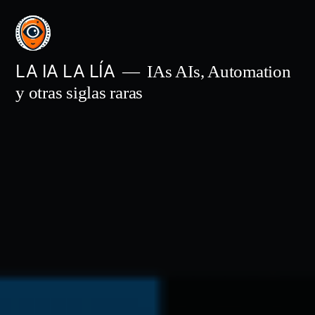
Saltar
al
contenido
LA IA LA LÍA
IAs AIs, Automation
y otras siglas raras