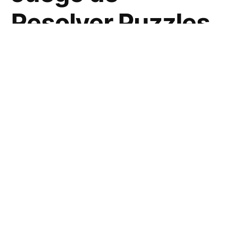
Resolver Puzzles
Dibujando
Borra Esto
es un fascinante juego
disponible en
Minijuegos.com
,
donde los usuarios se enfrentan al reto de
resolver complejos
puzzles dibujando
. Esta
innovadora mecánica
combina creatividad y lógica de una manera
única y entretenida.