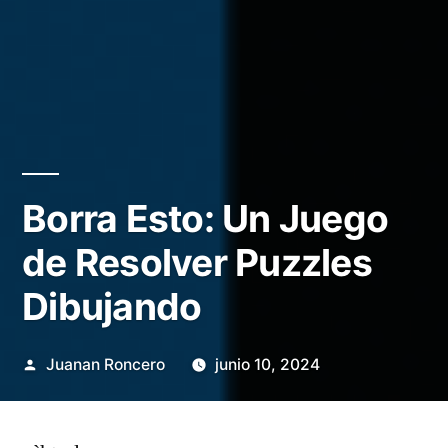
Borra Esto: Un Juego
de Resolver Puzzles
Dibujando
Publicado
Juanan Roncero
junio 10, 2024
por