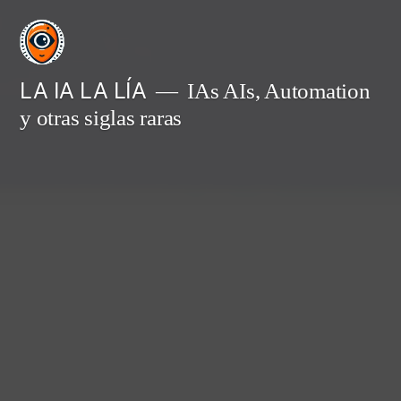
Saltar
al
contenido
LA IA LA LÍA
IAs AIs, Automation
y otras siglas raras