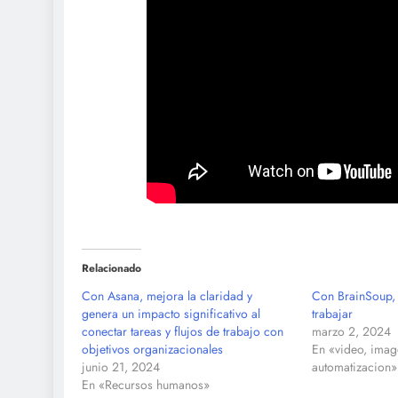
Relacionado
Con Asana, mejora la claridad y
Con BrainSoup, 
genera un impacto significativo al
trabajar
conectar tareas y flujos de trabajo con
marzo 2, 2024
objetivos organizacionales
En «video, image
junio 21, 2024
automatizacion»
En «Recursos humanos»