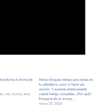
transforma tu forma de
Motion bloquea tiempo para tareas en
tu calendario, como si fuera una
reunión. Y aumenta drásticamente
n, voz, musica, texto,
cuánto trabajo completas. ¿Por qué?
Porque te da un minuto…
marzo 22, 2024