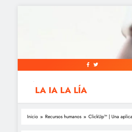
Saltar
al
contenido
LA IA LA LÍA
IAs AIs, Automation y otras siglas raras
Inicio
Recursos humanos
ClickUp™ | Una aplica