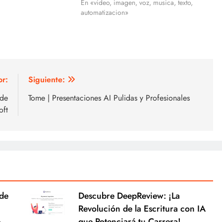
En «video, imagen, voz, musica, texto,
automatizacion»
or:
Siguiente:
 de
Tome | Presentaciones AI Pulidas y Profesionales
oft
 de
Descubre DeepReview: ¡La
Revolución de la Escritura con IA
e
que Potenciará tu Carrera!