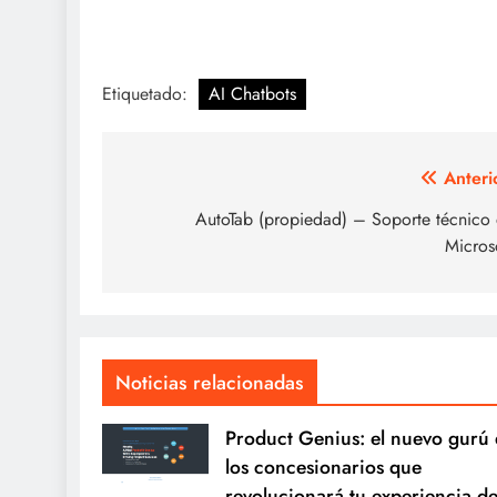
Etiquetado:
AI Chatbots
Navegación
Anteri
de
AutoTab (propiedad) – Soporte técnico
Micros
entradas
Noticias relacionadas
Product Genius: el nuevo gurú
los concesionarios que
revolucionará tu experiencia d