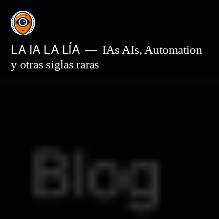
Saltar
al
contenido
LA IA LA LÍA
IAs AIs, Automation
y otras siglas raras