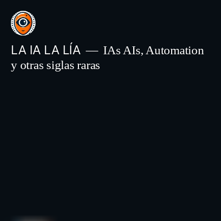
Saltar
al
contenido
LA IA LA LÍA
IAs AIs, Automation
y otras siglas raras