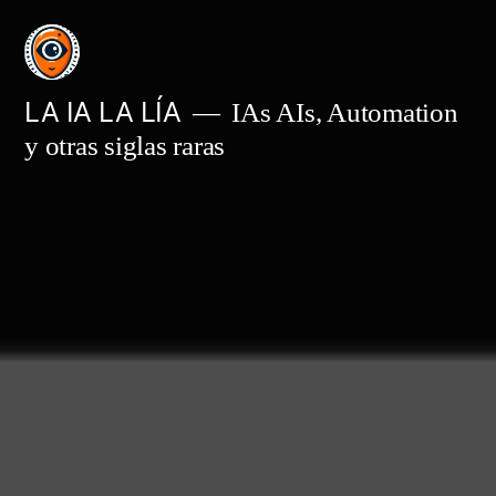
Saltar
al
contenido
LA IA LA LÍA
IAs AIs, Automation
y otras siglas raras