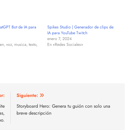
atGPT Bot de IA para
Spikes Studio | Generador de clips de
IA para YouTube Twitch
enero 7, 2024
n, voz, musica, texto,
En «Redes Sociales»
or:
Siguiente:
ite
Storyboard Hero: Genera tu guión con solo una
as,
breve descripción
po.