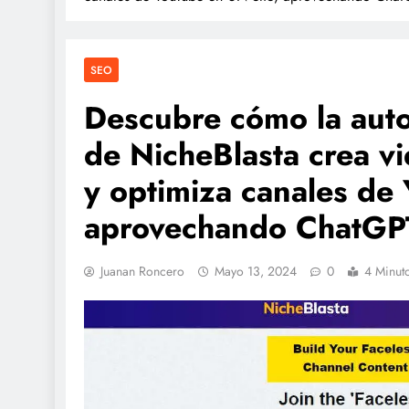
SEO
Descubre cómo la auto
de NicheBlasta crea vi
y optimiza canales de
aprovechando ChatGP
Juanan Roncero
Mayo 13, 2024
0
4 Minut