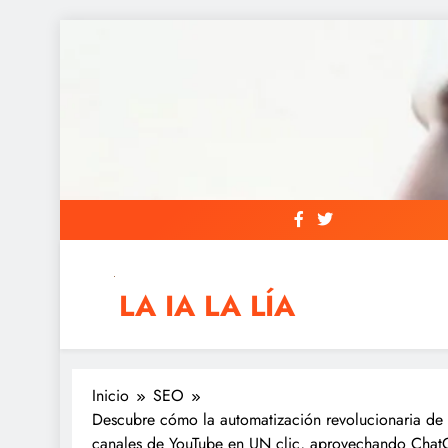
Saltar
al
contenido
LA IA LA LÍA
IAs AIs, Automation y otras siglas raras
Inicio
SEO
Descubre cómo la automatización revolucionaria de N
canales de YouTube en UN clic, aprovechando Chat