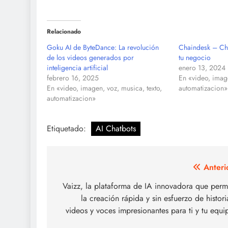
Relacionado
Goku AI de ByteDance: La revolución
Chaindesk – Ch
de los videos generados por
tu negocio
inteligencia artificial
enero 13, 2024
febrero 16, 2025
En «video, image
En «video, imagen, voz, musica, texto,
automatizacion»
automatizacion»
Etiquetado:
AI Chatbots
Navegación
Anteri
de
Vaizz, la plataforma de IA innovadora que perm
la creación rápida y sin esfuerzo de histori
entradas
videos y voces impresionantes para ti y tu equi