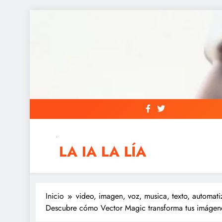
Saltar
al
contenido
LA IA LA LÍA
IAs AIs, Automation y otras siglas raras
Inicio
video, imagen, voz, musica, texto, automati
Descubre cómo Vector Magic transforma tus imágene