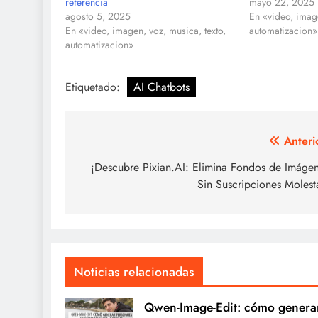
referencia
mayo 22, 2025
agosto 5, 2025
En «video, image
En «video, imagen, voz, musica, texto,
automatizacion»
automatizacion»
Etiquetado:
AI Chatbots
Navegación
Anteri
de
¡Descubre Pixian.AI: Elimina Fondos de Imáge
Sin Suscripciones Molest
entradas
Noticias relacionadas
Qwen-Image-Edit: cómo genera