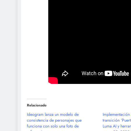
Relacionado
Ideogram lanza un modelo de
Implementación 
consistencia de personajes que
transición ‘Puer
funciona con solo una foto de
Luma AI y herra