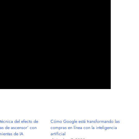
técnica del efecto de
Cómo Google está transformando las
tas de ascensor’ con
compras en línea con la inteligencia
mientas de IA
artificial