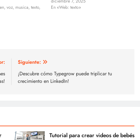
diciembre 7, 2025
n, voz, musica, texto,
En «Web: texto»
or:
Siguiente:
nes
¡Descubre cómo Typegrow puede triplicar tu
as!
crecimiento en LinkedIn!
r
Tutorial para crear videos de bebés