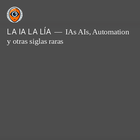
Saltar
al
contenido
LA IA LA LÍA
IAs AIs, Automation
y otras siglas raras