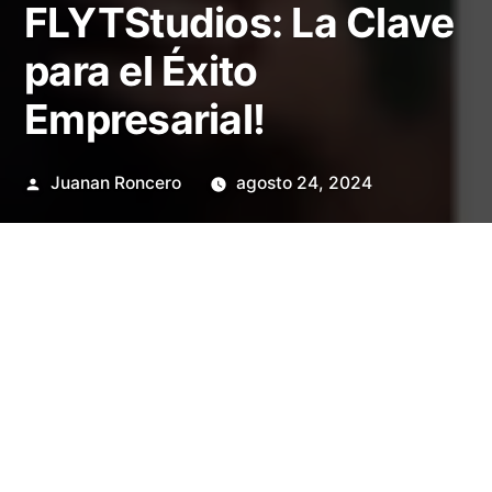
FLYTStudios: La Clave
para el Éxito
Empresarial!
Publicado
Juanan Roncero
agosto 24, 2024
por