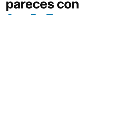
pareces con
StarByFace
:
¡Increíble!
¿Alguna vez te has preguntado a qué famoso
te pareces? Ahora puedes descubrirlo de
manera fácil y rápida con
StarByFace
, una
innovadora herramienta que te permitirá
compararte con celebridades.