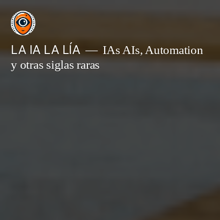
Saltar
al
contenido
LA IA LA LÍA
IAs AIs, Automation
y otras siglas raras