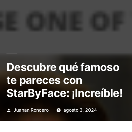
Descubre qué famoso
te pareces con
StarByFace: ¡Increíble!
Publicado
Juanan Roncero
agosto 3, 2024
por