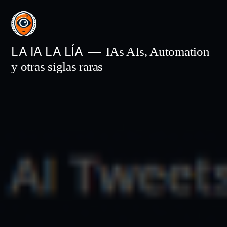
Saltar
al
contenido
LA IA LA LÍA
IAs AIs, Automation
y otras siglas raras