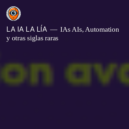
Saltar
al
contenido
LA IA LA LÍA
IAs AIs, Automation
y otras siglas raras