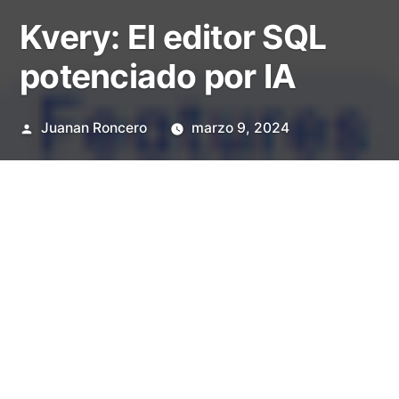
Kvery: El editor SQL
potenciado por IA
Publicado
Juanan Roncero
marzo 9, 2024
por