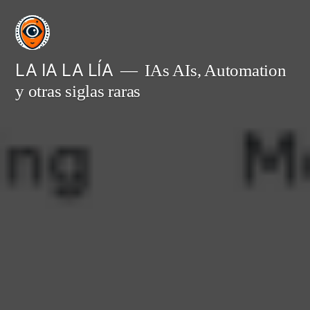
Saltar
al
contenido
LA IA LA LÍA
IAs AIs, Automation
y otras siglas raras