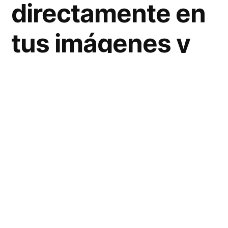
directamente en
tus imágenes y
videos!
LenteAI es una innovadora plataforma que
promete cambiar la manera en que
entendemos y utilizamos la
publicidad
digital
. Esta herramienta, disponible en
https://lens-ai.com/
, ofrece soluciones
avanzadas para integrar anuncios