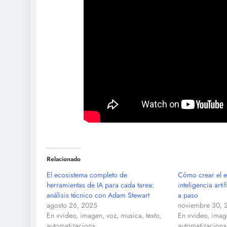
Relacionado
El ecosistema completo de
Cómo crear el e
herramientas de IA para cada tarea:
inteligencia arti
análisis técnico con Adam Stewart
a paso
agosto 26, 2025
noviembre 30, 
En «video, imagen, voz, musica, texto,
En «video, image
automatizacion»
automatizacion»