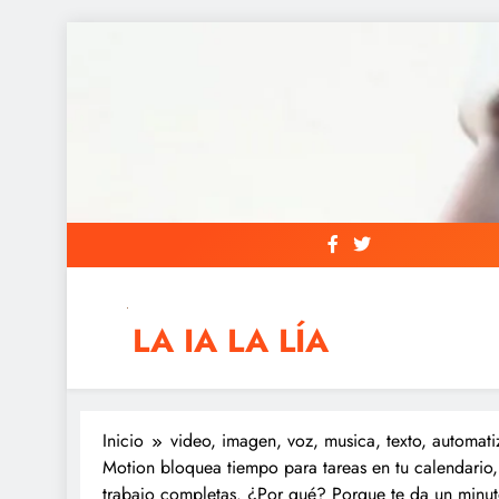
Saltar
al
contenido
LA IA LA LÍA
IAs AIs, Automation y otras siglas raras
Inicio
video, imagen, voz, musica, texto, automati
Motion bloquea tiempo para tareas en tu calendario
trabajo completas. ¿Por qué? Porque te da un min