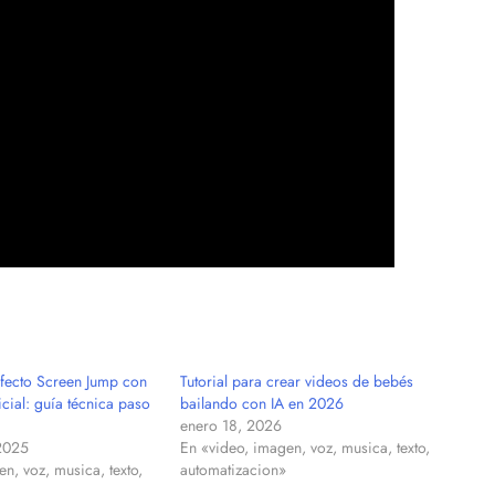
fecto Screen Jump con
Tutorial para crear videos de bebés
ficial: guía técnica paso
bailando con IA en 2026
enero 18, 2026
2025
En «video, imagen, voz, musica, texto,
n, voz, musica, texto,
automatizacion»