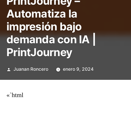
PrintJourney –
Automatiza la
impresión bajo
demanda con IA |
PrintJourney
Publicado
Juanan Roncero
enero 9, 2024
por
«`html