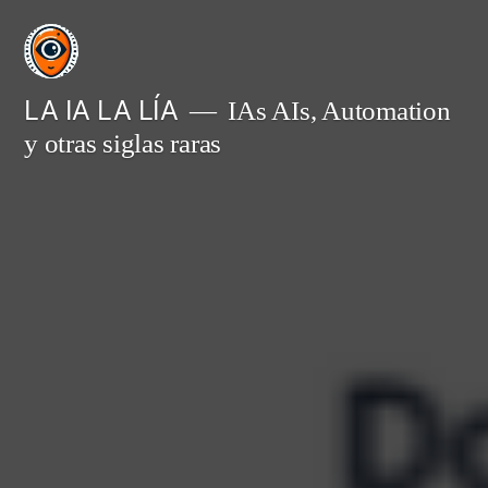
Saltar
al
contenido
LA IA LA LÍA
IAs AIs, Automation
y otras siglas raras