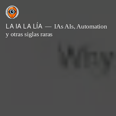
Saltar
al
contenido
LA IA LA LÍA
IAs AIs, Automation
y otras siglas raras