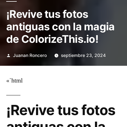
¡Revive tus fotos
antiguas con la magia
de ColorizeThis.io!
Publicado
Juanan Roncero
septiembre 23, 2024
por
«`html
¡Revive tus fotos
antiguas con la