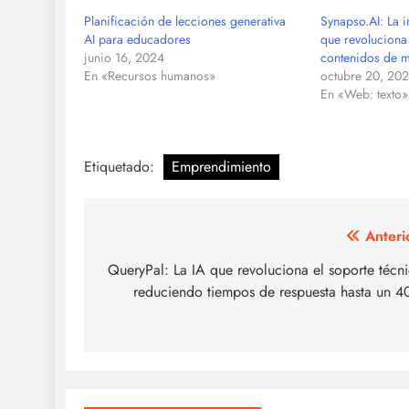
Planificación de lecciones generativa
Synapso.AI: La in
AI para educadores
que revoluciona
junio 16, 2024
contenidos de m
En «Recursos humanos»
octubre 20, 20
En «Web: texto»
Etiquetado:
Emprendimiento
Navegación
Anteri
de
QueryPal: La IA que revoluciona el soporte técn
reduciendo tiempos de respuesta hasta un 
entradas