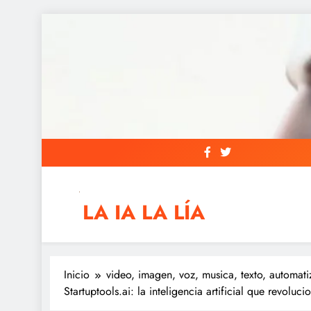
Saltar
al
contenido
LA IA LA LÍA
IAs AIs, Automation y otras siglas raras
Inicio
video, imagen, voz, musica, texto, automati
Startuptools.ai: la inteligencia artificial que revo