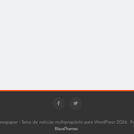
ewspaper - Tema de noticias multipropósito para WordPress 2026. 
.
BlazeThemes