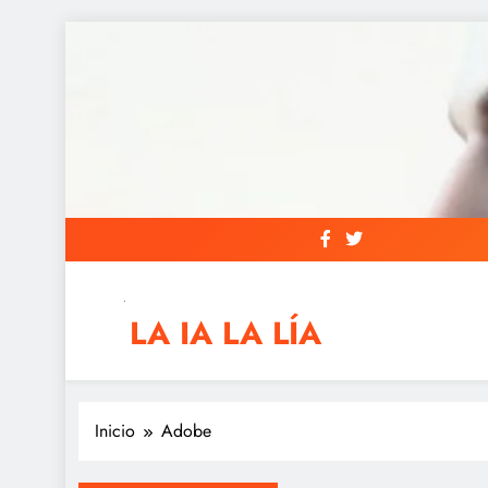
Saltar
al
contenido
LA IA LA LÍA
IAs AIs, Automation y otras siglas raras
Inicio
Adobe