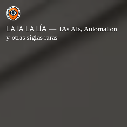
Saltar
al
contenido
LA IA LA LÍA
IAs AIs, Automation
y otras siglas raras