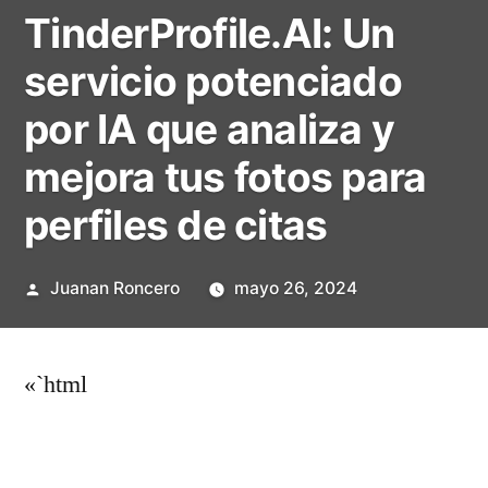
TinderProfile.AI: Un
servicio potenciado
por IA que analiza y
mejora tus fotos para
perfiles de citas
Publicado
Juanan Roncero
mayo 26, 2024
por
«`html