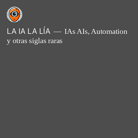
Saltar
al
contenido
LA IA LA LÍA
IAs AIs, Automation
y otras siglas raras