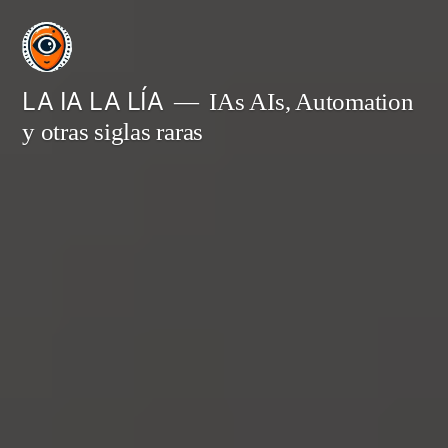
Saltar
al
contenido
LA IA LA LÍA
IAs AIs, Automation
y otras siglas raras