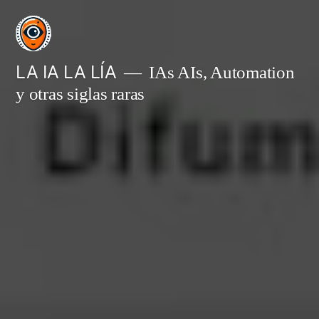
Saltar
al
contenido
LA IA LA LÍA
IAs AIs, Automation
y otras siglas raras