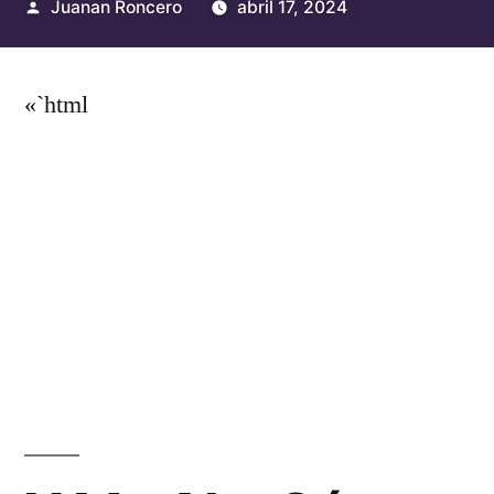
Publicado
Juanan Roncero
abril 17, 2024
por
«`html