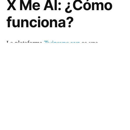
X Me AI: ¿Cómo
funciona?
La plataforma
Twinsync.xyz
es una
herramienta que ofrece servicios
relacionados con la inteligencia artificial
focalizados en la creación y gestión de
contenido digital. Diseñada para ser
intuitiva, la web proporciona una serie de
funcionalidades destacadas que merecen
especial atención.