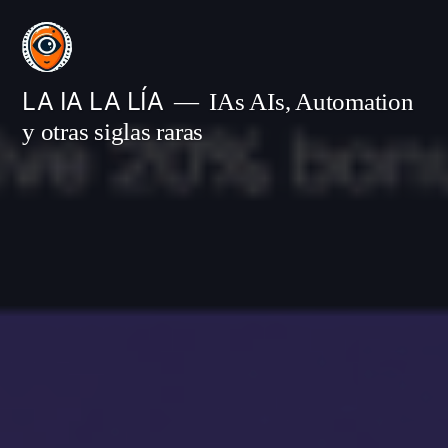
Saltar
al
contenido
LA IA LA LÍA
IAs AIs, Automation
y otras siglas raras