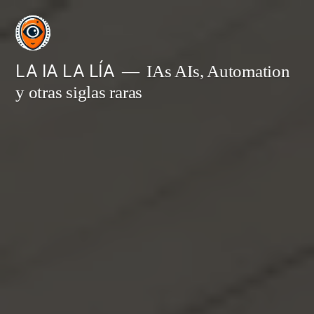
Saltar
al
contenido
LA IA LA LÍA
IAs AIs, Automation
y otras siglas raras