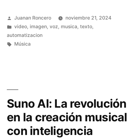
p
I
Publicado
Juanan Roncero
noviembre 21, 2024
a
a
por
Publicado
video, imagen, voz, musica, texto,
r
h
en
automatizacion
a
o
Etiquetas:
Música
l
r
a
a
C
c
r
o
Suno AI: La revolución
e
m
en la creación musical
a
p
con inteligencia
c
o