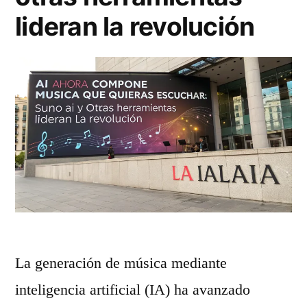
j
lideran la revolución
o
r
e
s
1
0
H
e
r
La generación de música mediante
r
inteligencia artificial (IA) ha avanzado