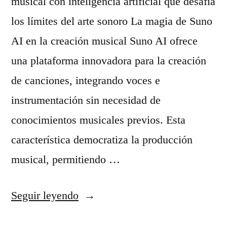
musical con inteligencia artificial que desafía
d
u
los límites del arte sonoro La magia de Suno
o
e
AI en la creación musical Suno AI ofrece
»
r
una plataforma innovadora para la creación
r
de canciones, integrando voces e
á
instrumentación sin necesidad de
s
conocimientos musicales previos. Esta
e
característica democratiza la producción
s
musical, permitiendo …
c
u
«
Seguir leyendo
c
S