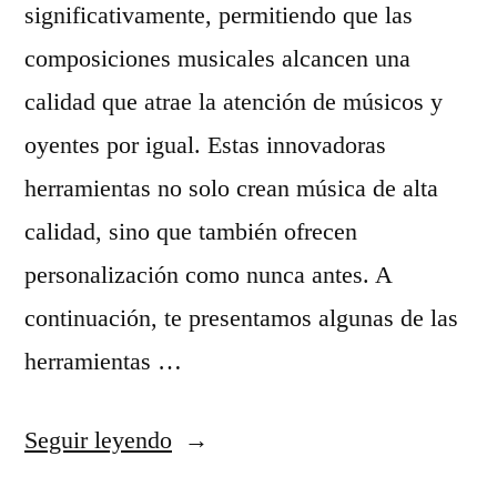
a
significativamente, permitiendo que las
m
composiciones musicales alcancen una
i
calidad que atrae la atención de músicos y
e
oyentes por igual. Estas innovadoras
n
herramientas no solo crean música de alta
t
calidad, sino que también ofrecen
a
personalización como nunca antes. A
s
continuación, te presentamos algunas de las
d
herramientas …
e
I
«
Seguir leyendo
A
A