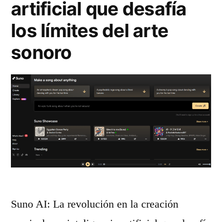
i
n
artificial que desafía
ó
e
los límites del arte
n
m
sonoro
d
ú
e
s
C
i
o
c
n
a
t
q
e
u
n
e
Suno AI: La revolución en la creación
i
q