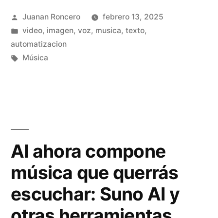
e
Publicado
Juanan Roncero
febrero 13, 2025
s
por
Publicado
video, imagen, voz, musica, texto,
c
en
automatizacion
u
Etiquetas:
Música
b
r
e
l
AI ahora compone
o
música que querrás
s
escuchar: Suno AI y
M
e
otras herramientas