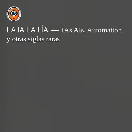
Saltar
al
contenido
LA IA LA LÍA
IAs AIs, Automation
y otras siglas raras