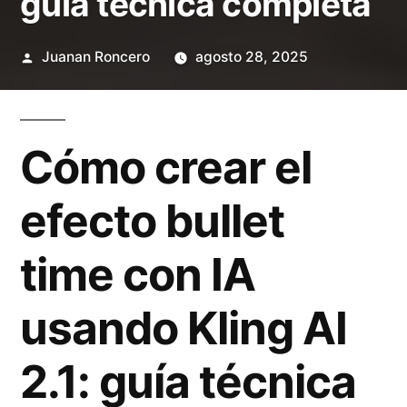
guía técnica completa
Publicado
Juanan Roncero
agosto 28, 2025
por
Cómo crear el
efecto bullet
time con IA
usando Kling AI
2.1: guía técnica