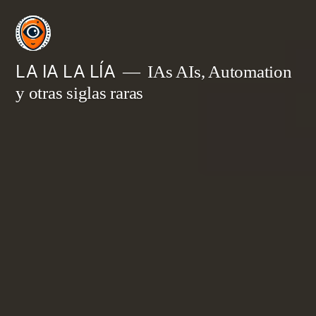
Saltar
al
contenido
LA IA LA LÍA
IAs AIs, Automation
y otras siglas raras