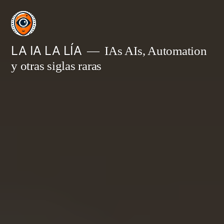
Saltar
al
contenido
LA IA LA LÍA
IAs AIs, Automation
y otras siglas raras