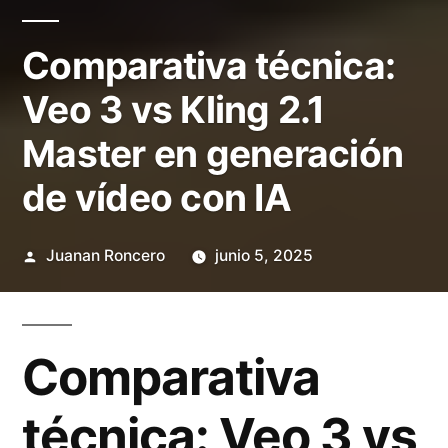
Comparativa técnica:
Veo 3 vs Kling 2.1
Master en generación
de vídeo con IA
Publicado
Juanan Roncero
junio 5, 2025
por
Comparativa
técnica: Veo 3 vs