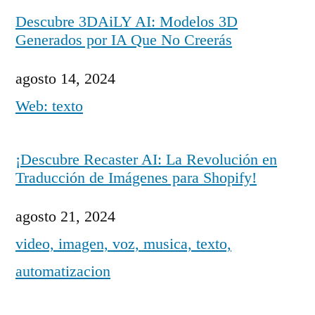
Descubre 3DAiLY AI: Modelos 3D
Generados por IA Que No Creerás
Fecha
agosto 14, 2024
Respecto a
Web: texto
¡Descubre Recaster AI: La Revolución en
Traducción de Imágenes para Shopify!
Fecha
agosto 21, 2024
Respecto a
video, imagen, voz, musica, texto,
automatizacion