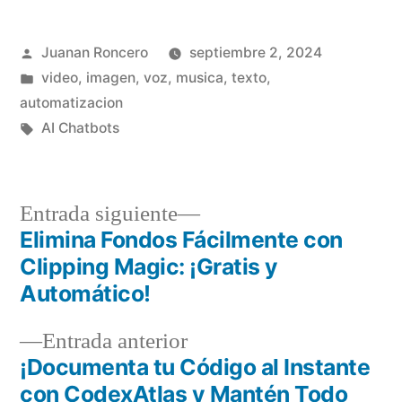
Publicado
Juanan Roncero
septiembre 2, 2024
por
Publicado
video, imagen, voz, musica, texto,
en
automatizacion
Etiquetas:
AI Chatbots
Entrada
Entrada siguiente
Elimina Fondos Fácilmente con
siguiente:
Navegación
Clipping Magic: ¡Gratis y
de
Automático!
entradas
Entrada
Entrada anterior
¡Documenta tu Código al Instante
anterior:
con CodexAtlas y Mantén Todo