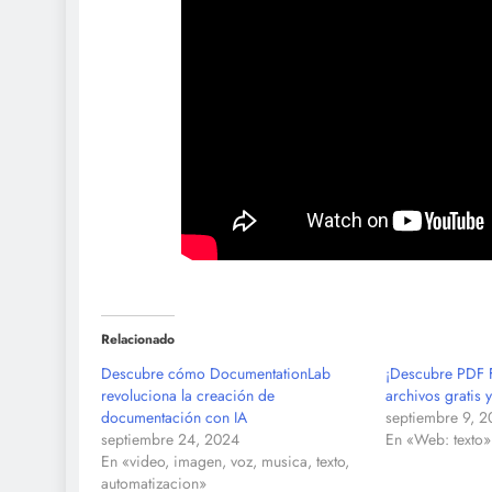
Relacionado
Descubre cómo DocumentationLab
¡Descubre PDF F
revoluciona la creación de
archivos gratis y
documentación con IA
septiembre 9, 
septiembre 24, 2024
En «Web: texto»
En «video, imagen, voz, musica, texto,
automatizacion»