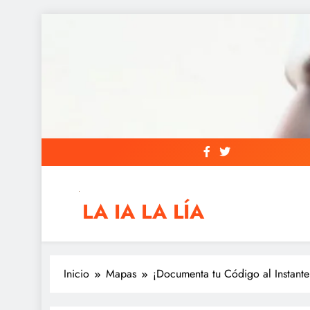
Saltar
al
contenido
LA IA LA LÍA
IAs AIs, Automation y otras siglas raras
Inicio
Mapas
¡Documenta tu Código al Instant