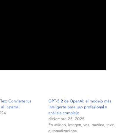
lex: Convierte tus
GPT-5.2 de OpenAI: el modelo más
 al instante!
inteligente para uso profesional y
2024
análisis complejo
diciembre 25, 2025
En «video, imagen, voz, musica, texto,
automatizacion»