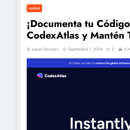
MAPAS
¡Documenta tu Código 
CodexAtlas y Mantén 
Juanan Roncero
Septiembre 1, 2024
0
4 M