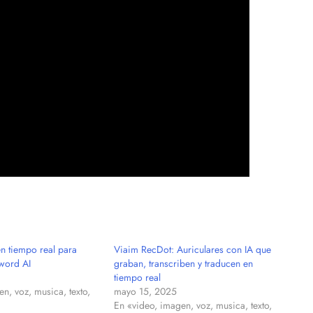
en tiempo real para
Viaim RecDot: Auriculares con IA que
word AI
graban, transcriben y traducen en
tiempo real
n, voz, musica, texto,
mayo 15, 2025
En «video, imagen, voz, musica, texto,