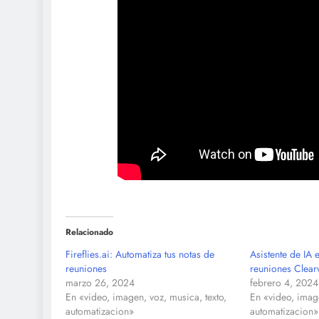
Relacionado
Fireflies.ai: Automatiza tus notas de
Asistente de IA 
reuniones
reuniones Clear
marzo 26, 2024
febrero 4, 2024
En «video, imagen, voz, musica, texto,
En «video, image
automatizacion»
automatizacion»