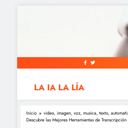
Saltar
al
contenido
LA IA LA LÍA
IAs AIs, Automation y otras siglas raras
Inicio
video, imagen, voz, musica, texto, automati
Descubre las Mejores Herramientas de Transcripción 