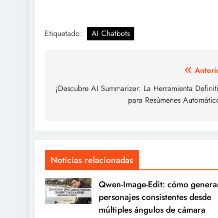
Etiquetado:
AI Chatbots
Navegación
Anteri
de
¡Descubre AI Summarizer: La Herramienta Definit
para Resúmenes Automátic
entradas
Noticias relacionadas
Qwen-Image-Edit: cómo genera
personajes consistentes desde
múltiples ángulos de cámara