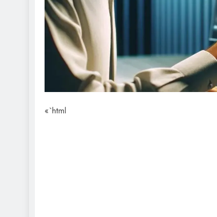
«`html