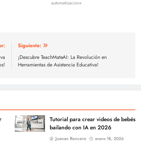
automatizacion»
or:
Siguiente:
iva
¡Descubre TeachMateAI: La Revolución en
os!
Herramientas de Asistencia Educativa!
r
Tutorial para crear videos de bebés
bailando con IA en 2026
Juanan Roncero
enero 18, 2026