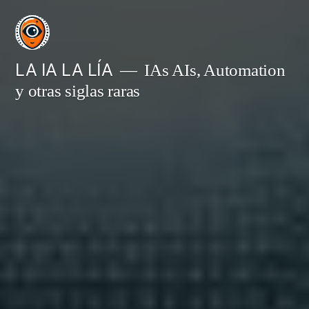
Saltar
al
contenido
LA IA LA LÍA
IAs AIs, Automation
y otras siglas raras