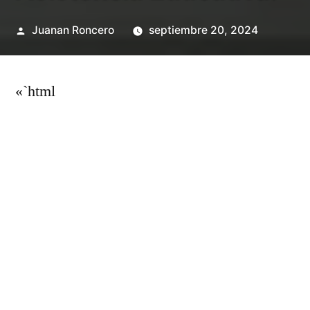
Publicado
Juanan Roncero
septiembre 20, 2024
por
«`html