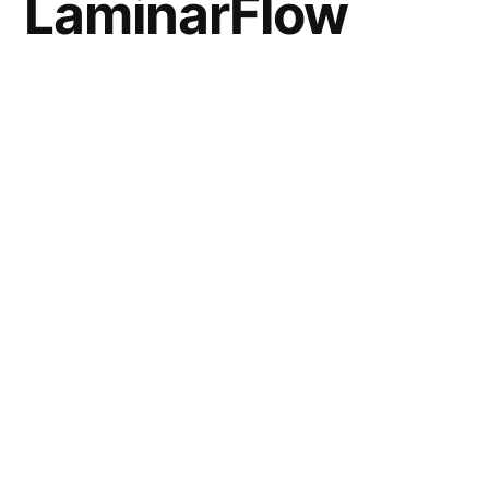
LaminarFlow
El
flujo laminar
es un tipo de flujo de fluido
en el que éste se mueve en
capas paralelas
sin mezclarse. Este fenómeno se observa
comúnmente en fluidos viscosos en
condiciones de baja velocidad. El estudio del
flujo laminar es crucial en diversas áreas de
la ciencia y la ingeniería, ya que permite
predecir y controlar el comportamiento del
fluido en distintas aplicaciones.