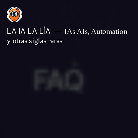
Saltar
al
contenido
LA IA LA LÍA
IAs AIs, Automation
y otras siglas raras