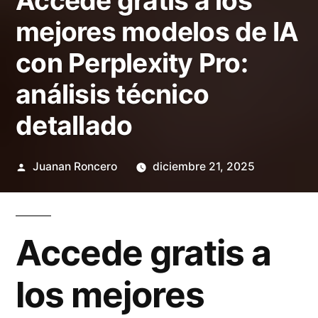
Accede gratis a los
mejores modelos de IA
con Perplexity Pro:
análisis técnico
detallado
Publicado
Juanan Roncero
diciembre 21, 2025
por
Accede gratis a
los mejores