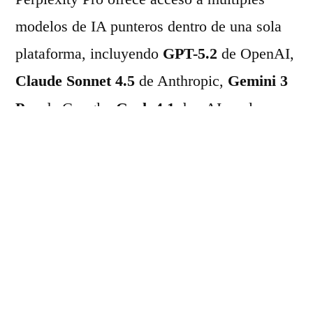
modelos de IA punteros dentro de una sola
plataforma, incluyendo
GPT-5.2
de OpenAI,
Claude Sonnet 4.5
de Anthropic,
Gemini 3
Pro
de Google,
Grok 4.1
de xAI, y el
modelo propietario
Sonar
basado en Llama
3.1 70B de Meta.
Para democratizar este acceso, Perplexity ha
establecido diversas vías gratuitas:
Promoción PayPal/Venmo:
Un acceso