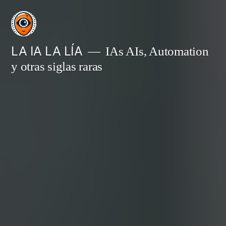
Saltar
al
contenido
LA IA LA LÍA
IAs AIs, Automation
y otras siglas raras